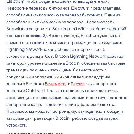
Electrum, чтобы создать кошелек только для чтения.
Недорогие переводы биткоинов: Electrum предлагает два
способа снизить комиссию за перевод биткоинов. Один из
способов снизить комиссию за перевод - использовать
Segwit (сокращение от Segregated Witness, более короткий
формат транзакций). В свою очередь, Electrum уменьшает
размер транзакции, что снижает транзакционные издержки.
Lightning Network также добавляет второй способ
сэкономить деньги. Сеть Bitcoin Lightning Network работает
как второй уровень блокчейна Bitcoin, обеспечивая быстрые
транзакции по очень низкой цене. Совместимость с
популярными аппаратными кошельками: поддержка
кошелька Electrum
Ведомость
, и
Трезор
или аппаратные
кошельки Coldcard. Пользователи могут даже настроить
авторизацию с несколькими подписями, используя несколько
аппаратных кошельков в сочетании с файлом кошелька.
Например, вы можете настроить мультиподпись, чтобы для
авторизации транзакций Bitcoin требовалось два из трех
устройств.