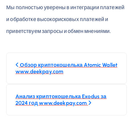
Мы полностью уверены в интеграции платежей
и обработке высокорисковых платежей и
приветствуем запросы и обмен мнениями.
Н
Обзор криптокошелька Atomic Wallet
а
www.deekpay.com
в
Анализ криптокошелька Exodus за
и
2024 год www.deekpay.com
г
а