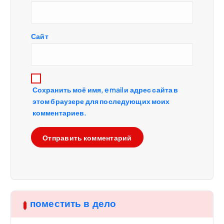
с
Сайт
я
м
Сохранить моё имя, email и адрес сайта в
этом браузере для последующих моих
комментариев.
поместить в дело