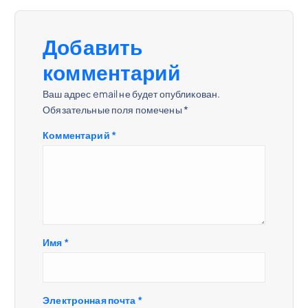
ц
Добавить
и
комментарий
я
Ваш адрес email не будет опубликован.
Обязательные поля помечены
*
п
Комментарий
*
о
з
а
Имя
*
п
и
Электронная почта
*