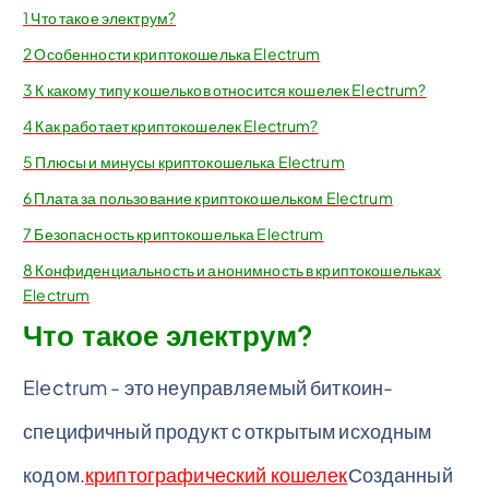
1
Что такое электрум?
2
Особенности криптокошелька Electrum
3
К какому типу кошельков относится кошелек Electrum?
4
Как работает криптокошелек Electrum?
5
Плюсы и минусы криптокошелька Electrum
6
Плата за пользование криптокошельком Electrum
7
Безопасность криптокошелька Electrum
8
Конфиденциальность и анонимность в криптокошельках
Electrum
Что такое электрум?
Electrum - это неуправляемый биткоин-
специфичный продукт с открытым исходным
кодом.
криптографический кошелек
Созданный