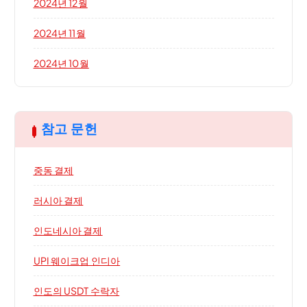
2024년 12월
2024년 11월
2024년 10월
참고 문헌
중동 결제
러시아 결제
인도네시아 결제
UPI 웨이크업 인디아
인도의 USDT 수락자