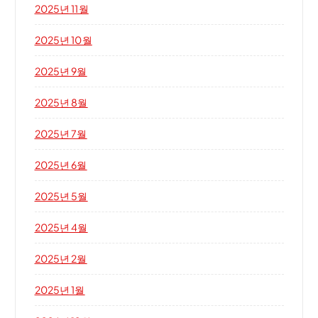
2025년 11월
2025년 10월
2025년 9월
2025년 8월
2025년 7월
2025년 6월
2025년 5월
2025년 4월
2025년 2월
2025년 1월