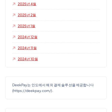
2025년 4월
2025년 2월
2025년 1월
2024년 12월
2024년 11월
2024년 10월
DeekPay는 인도에서 해외 결제 솔루션을 제공합니다
(https://deekpay.com/).