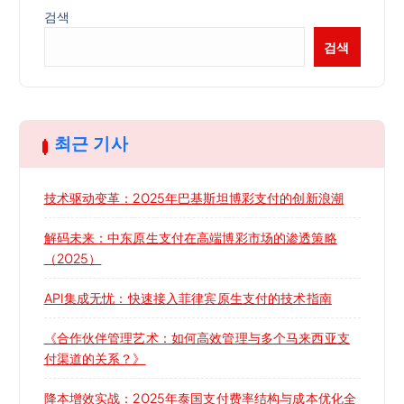
검색
검색
최근 기사
技术驱动变革：2025年巴基斯坦博彩支付的创新浪潮
解码未来：中东原生支付在高端博彩市场的渗透策略
（2025）
API集成无忧：快速接入菲律宾原生支付的技术指南
《合作伙伴管理艺术：如何高效管理与多个马来西亚支
付渠道的关系？》
降本增效实战：2025年泰国支付费率结构与成本优化全