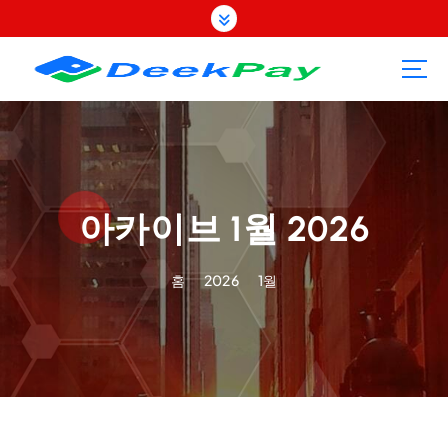
콘
텐
츠
로
건
너
뛰
기
아카이브 1월 2026
홈
2026
1월