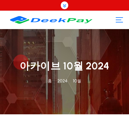
콘
텐
츠
로
건
너
뛰
기
아카이브 10월 2024
홈
2024
10월