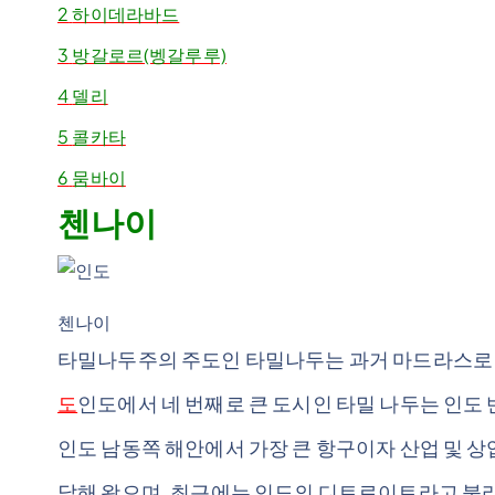
2
하이데라바드
3
방갈로르(벵갈루루)
4
델리
5
콜카타
6
뭄바이
첸나이
첸나이
타밀나두주의 주도인 타밀나두는 과거 마드라스로 알
도
인도에서 네 번째로 큰 도시인 타밀 나두는 인도
인도 남동쪽 해안에서 가장 큰 항구이자 산업 및 
달해 왔으며, 최근에는 인도의 디트로이트라고 불리