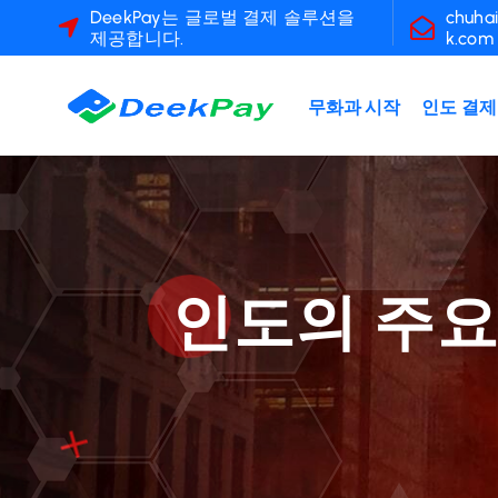
콘
DeekPay는 글로벌 결제 솔루션을
chuha
제공합니다.
k.com
텐
츠
로
무화과 시작
인도 결제
건
너
뛰
기
인도의 주요 