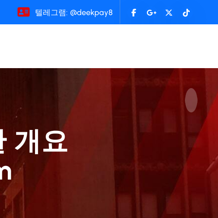
텔레그램: @deekpay8
한 개요
m