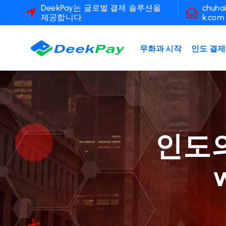
콘
DeekPay는 글로벌 결제 솔루션을
chuha
제공합니다.
k.com
텐
츠
로
무화과 시작
인도 결제
건
너
뛰
기
인도의