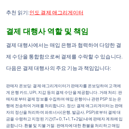
추천 읽기:
인도 결제 애그리게이터
결제 대행사 역할 및 책임
결제 대행사에서는 매입 은행과 협력하여 다양한 결
제 수단을 통합함으로써 결제를 수락할 수 있습니다.
다음은 결제 대행사의 주요 기능과 책임입니다:
판매자 온보딩: 결제 애그리게이터가 판매자를 온보딩하여 고객에
게 은행 카드, UPI, 지갑 등의 결제 수단을 제공합니다. 거래 처리: 판
매자로부터 결제 정보를 수집하여 매입 은행이나 관련 PSP 또는 은
행에 전송하여 거래를 처리합니다. 정산: 결제 애그리게이터는 판매
자의 정산을 처리하여 파트너사(은행, 발급사, PSP)로부터 결제 대
금을 수령하고 지정된 기간(T+0, T+1, T+2일) 내에 판매자 계좌에 입
금합니다. 환불 및 지불 거절: 판매자에 대한 환불을 처리하고 매입