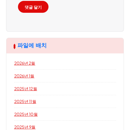
파일에 배치
2026년 2월
2026년 1월
2025년 12월
2025년 11월
2025년 10월
2025년 9월