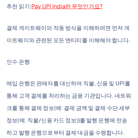
추천 읽기:
Pay UPI India란 무엇인가요?
결제 게이트웨이의 작동 방식을 이해하려면 먼저 게
이트웨이와 관련된 모든 엔티티를 이해해야 합니다.
인수 은행
매입 은행은 판매자를 대신하여 직불, 신용 및 UPI를
통해 고객 결제를 처리하는 금융 기관입니다. 네트워
크를 통해 결제 정보(예: 결제 금액 및 결제 수단 세부
정보(예: 직불/신용 카드 정보))를 발행 은행에 전송
하고 발행 은행으로부터 결제 대금을 수령합니다.