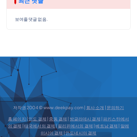
최근 댓글
보여줄 댓글 없음.
저작권 2004 © www.deekpay.com |
회사 소개
|
문의하기
홈 페이지
|
인도 결제
|
중동 결제
|
방글라데시 결제
|
파키스탄에서
의 결제
|
태국에서의 결제
|
필리핀에서의 결제
|
베트남 결제
|
말레
이시아 결제
|
인도네시아 결제