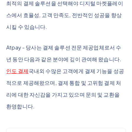
최적의 결제 솔루션을 선택해야 디지털 마켓플레이
스에서 효율성, 고객 만족도, 전반적인 성공을 향상
시킬 수 있습니다.
Atpay - 당사는 결제 솔루션 전문 제공업체로서 수
년 동안 다음과 같은 분야에 깊이 관여해 왔습니다.
인도 결제
국내외 수많은 고객에게 결제 기능을 성공
적으로 제공해왔으며, 결제 통합 및 고위험 결제 처
리에 대한 자신감을 가지고 있으며 문의 및 교환을
환영합니다.