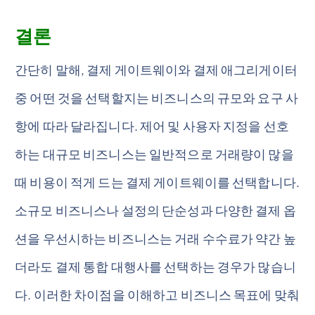
결론
간단히 말해, 결제 게이트웨이와 결제 애그리게이터
중 어떤 것을 선택할지는 비즈니스의 규모와 요구 사
항에 따라 달라집니다. 제어 및 사용자 지정을 선호
하는 대규모 비즈니스는 일반적으로 거래량이 많을
때 비용이 적게 드는 결제 게이트웨이를 선택합니다.
소규모 비즈니스나 설정의 단순성과 다양한 결제 옵
션을 우선시하는 비즈니스는 거래 수수료가 약간 높
더라도 결제 통합 대행사를 선택하는 경우가 많습니
다. 이러한 차이점을 이해하고 비즈니스 목표에 맞춰