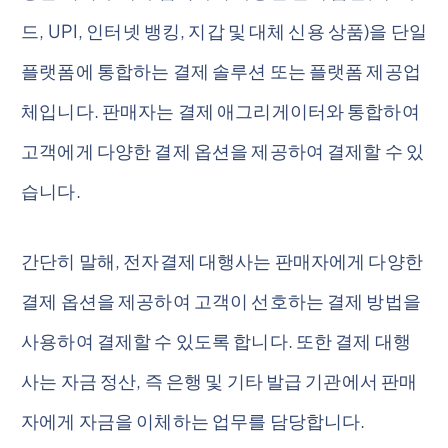
드, UPI, 인터넷 뱅킹, 지갑 및 대체 신용 상품)을 단일
플랫폼에 통합하는 결제 솔루션 또는 플랫폼 제공업
체입니다. 판매자는 결제 애그리게이터와 통합하여
고객에게 다양한 결제 옵션을 제공하여 결제할 수 있
습니다.
간단히 말해, 전자결제 대행사는 판매자에게 다양한
결제 옵션을 제공하여 고객이 선호하는 결제 방법을
사용하여 결제할 수 있도록 합니다. 또한 결제 대행
사는 자금 정산, 즉 은행 및 기타 발급 기관에서 판매
자에게 자금을 이체하는 업무를 담당합니다.