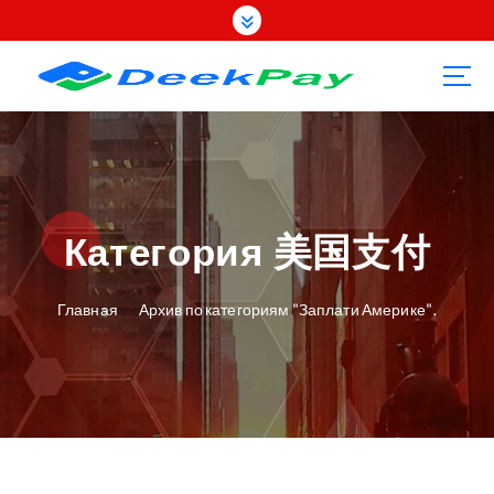
П
е
р
е
й
т
и
к
с
о
Категория 美国支付
д
е
Главная
Архив по категориям "Заплати Америке".
р
ж
а
н
и
ю