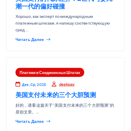
潮一代的偏好碰撞
Хорошо, как эксперт по международным
платежным шлюзам, я напишу соответствующую
сред...
Читать Далее
Платежи в Соединенных Штатах
deekpay
Дек, Ср, 2025
美国支付未来的三个大胆预测
好的，请看这篇关于“美国支付未来的三个大胆预测”的
原创文章。…
Читать Далее