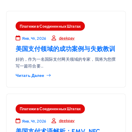
Платежи в Соединенных Штатах
deekpay
Янв, Чт, 2026
美国支付领域的成功案例与失败教训
好的，作为一名国际支付网关领域的专家，我将为您撰
写一篇符合要…
Читать Далее
Платежи в Соединенных Штатах
deekpay
Янв, Чт, 2026
美国支付术语解析：EMV, NFC,