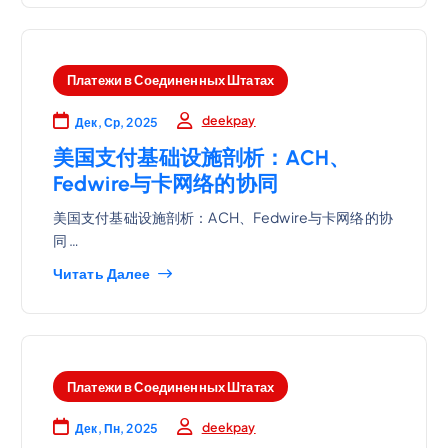
Платежи в Соединенных Штатах
deekpay
Дек, Ср, 2025
美国支付基础设施剖析：ACH、
Fedwire与卡网络的协同
美国支付基础设施剖析：ACH、Fedwire与卡网络的协
同 …
Читать Далее
Платежи в Соединенных Штатах
deekpay
Дек, Пн, 2025