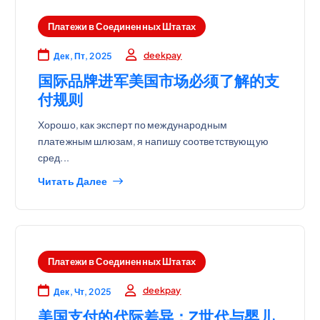
Платежи в Соединенных Штатах
deekpay
Дек, Пт, 2025
国际品牌进军美国市场必须了解的支
付规则
Хорошо, как эксперт по международным
платежным шлюзам, я напишу соответствующую
сред...
Читать Далее
Платежи в Соединенных Штатах
deekpay
Дек, Чт, 2025
美国支付的代际差异：Z世代与婴儿