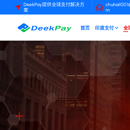
跳
DeekPay提供全球支付解决方
chuhai1001
案
m
转
到
内
首页
印度支付
全
容