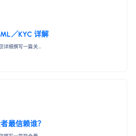
ML／KYC 详解
您详细撰写一篇关…
费者最信赖谁？
您撰写一篇符合要…