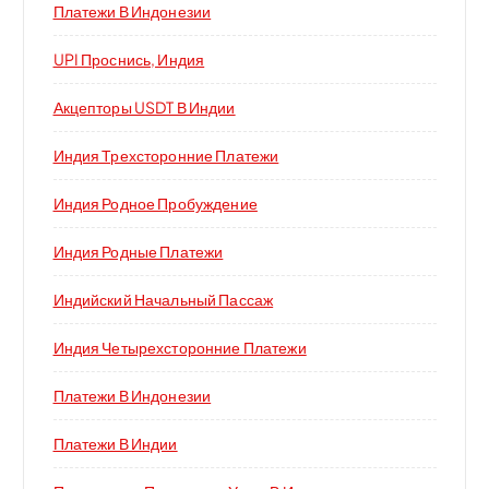
Платежи В Индонезии
UPI Проснись, Индия
Акцепторы USDT В Индии
Индия Трехсторонние Платежи
Индия Родное Пробуждение
Индия Родные Платежи
Индийский Начальный Пассаж
Индия Четырехсторонние Платежи
Платежи В Индонезии
Платежи В Индии