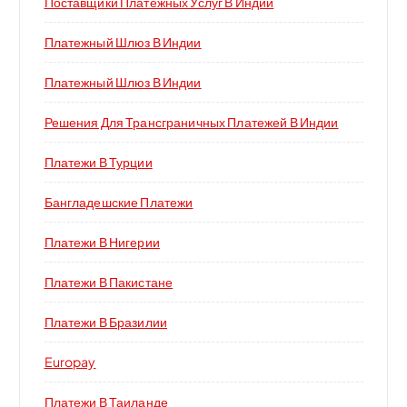
Поставщики Платежных Услуг В Индии
Платежный Шлюз В Индии
Платежный Шлюз В Индии
Решения Для Трансграничных Платежей В Индии
Платежи В Турции
Бангладешские Платежи
Платежи В Нигерии
Платежи В Пакистане
Платежи В Бразилии
Europay
Платежи В Таиланде