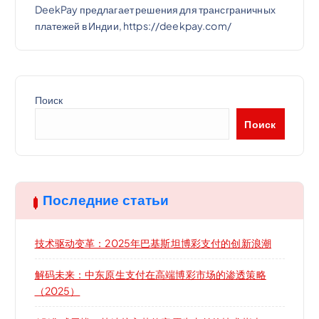
DeekPay предлагает решения для трансграничных
платежей в Индии, https://deekpay.com/
Поиск
Поиск
Последние статьи
技术驱动变革：2025年巴基斯坦博彩支付的创新浪潮
解码未来：中东原生支付在高端博彩市场的渗透策略
（2025）