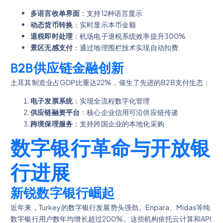
多语言收单界面
：支持12种语言显示
动态货币转换
：实时显示本币金额
退税即时处理
：机场电子退税系统效率提升300%
景区无感支付
：通过地理围栏技术实现自动扣费
B2B供应链金融创新
土耳其制造业占GDP比重达22%，催生了先进的B2B支付生态：
电子发票系统
：实现全流程数字化管理
供应链融资平台
：核心企业信用可沿供应链传递
跨境保理服务
：支持跨国企业的本地化采购
数字银行革命与开放银
行进展
新锐数字银行崛起
近年来，Turkey的数字银行发展势头强劲。Enpara、Midas等纯
数字银行用户数年均增长超过200%。这些机构依托云计算和API