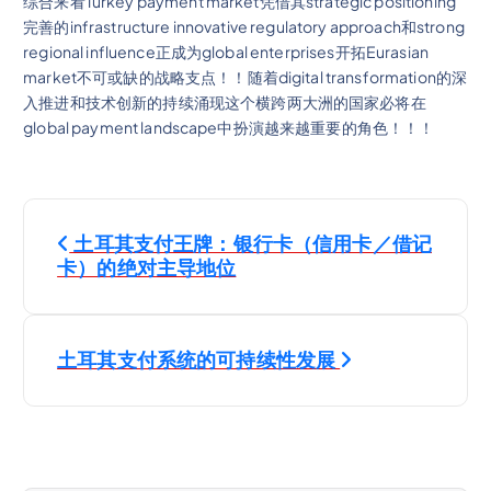
综合来看Turkey payment market凭借其strategic positioning
完善的infrastructure innovative regulatory approach和strong
regional influence正成为global enterprises开拓Eurasian
market不可或缺的战略支点！！随着digital transformation的深
入推进和技术创新的持续涌现这个横跨两大洲的国家必将在
global payment landscape中扮演越来越重要的角色！！！
Н
土耳其支付王牌：银行卡（信用卡／借记
а
卡）的绝对主导地位
в
土耳其支付系统的可持续性发展
и
г