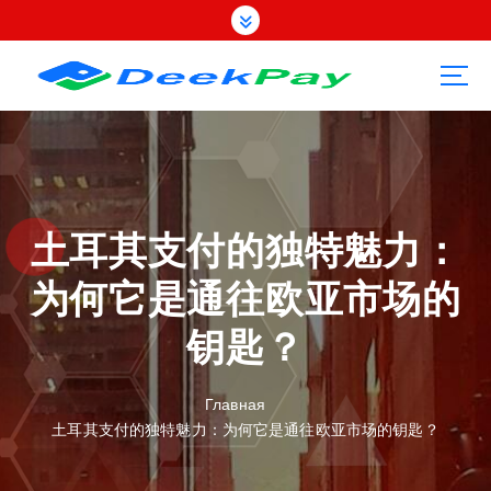
П
е
р
е
й
т
и
к
с
о
土耳其支付的独特魅力：
д
为何它是通往欧亚市场的
е
р
钥匙？
ж
а
н
Главная
и
土耳其支付的独特魅力：为何它是通往欧亚市场的钥匙？
ю