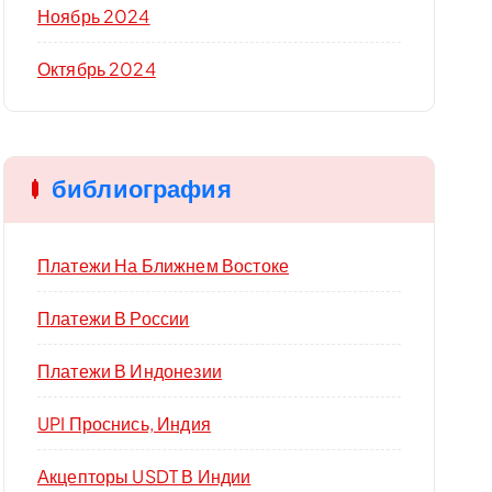
Ноябрь 2024
Октябрь 2024
библиография
Платежи На Ближнем Востоке
Платежи В России
Платежи В Индонезии
UPI Проснись, Индия
Акцепторы USDT В Индии