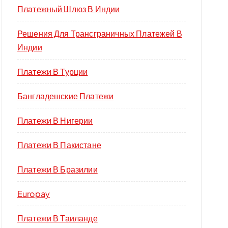
Платежный Шлюз В Индии
Решения Для Трансграничных Платежей В
Индии
Платежи В Турции
Бангладешские Платежи
Платежи В Нигерии
Платежи В Пакистане
Платежи В Бразилии
Europay
Платежи В Таиланде