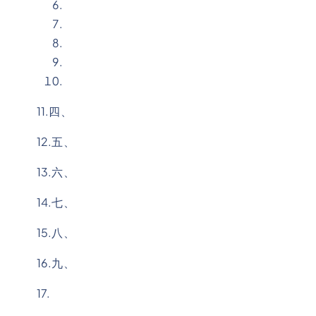
11.四、
12.五、
13.六、
14.七、
15.八、
16.九、
17.