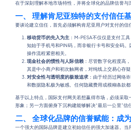
在于深刻理解本地市场特性，并将全球化的品牌信誉与
一、 理解肯尼亚独特的支付信任
要谈论建立信任，首先必须解构肯尼亚用户对支付的信
移动货币的先入为主
：M-PESA不仅仅是支付
知始于手机号和PIN码，而非银行卡号和安全码。
操作流程紧密相关。
现金社会的惯性与人际信赖
：尽管数字化程度高，
其是中小商户和初次触网者，对纯线上交易心存疑
对安全性与透明度的极致追求
：由于经历过网络诈
和数据隐私极为敏感。任何隐藏费用或模糊条款都
基于以上特点，国际支付网关若想赢得市场，必须采取一
形象；另一方面俯身下沉构建能够解决“最后一公里”信
二、 全球化品牌的信誉赋能：成为
一个强大的国际品牌是建立初始信任的强大加速器。当