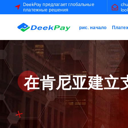
П
DeekPay предлагает глобальные
chu
платежные решения
loo
е
р
е
рис. начало
Платеж
й
т
и
к
с
о
在肯尼亚建立
д
е
р
ж
а
н
и