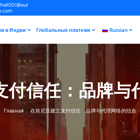
hai1001@out
k.com
и в Индии
Глобальные платежи
Russian
支付信任：品牌与
Главная
在肯尼亚建立支付信任：品牌与代理网络的结合