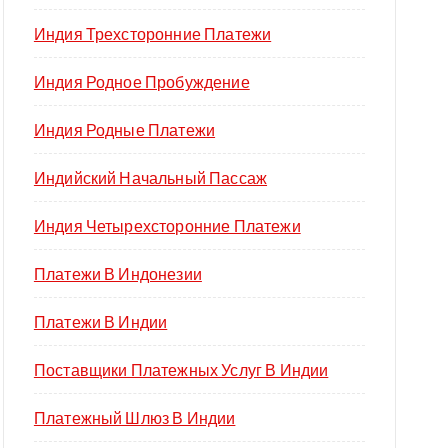
Индия Трехсторонние Платежи
Индия Родное Пробуждение
Индия Родные Платежи
Индийский Начальный Пассаж
Индия Четырехсторонние Платежи
Платежи В Индонезии
Платежи В Индии
Поставщики Платежных Услуг В Индии
Платежный Шлюз В Индии