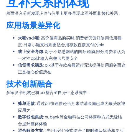
互补关系的体现
然而深入分析发现,PIX与信用卡更多呈现出互补而非替代关系：
应用场景差异化
大额vs小额
: 高价值商品购买时,消费者仍偏好使用信用额
度;日常小额支出则更适合用存款直接支付的pix
线上安全考虑
: 对于不熟悉网站的国际购物,部分消费者认为
一次性pix比输入完整卡号更安全
信贷需求满足
: pix基于存款余额运行无法提供信用服务而这
正是核心价值所在
技术创新融合
多家发卡机构已将pix整合至自身生态系统中：
账单还款
: 通过piz快速偿还当月未结清金额已成为最受欢迎
应用之一
数字钱包集成
: nubank等金融科技公司将两种方式无缝结
合提升整体体验
混合解决方案
: "先用后付"模式结合了即时确认优势和灵活