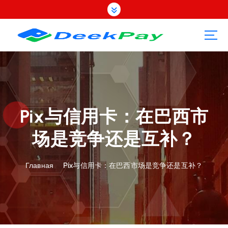
П
е
р
е
й
т
и
к
с
о
Pix与信用卡：在巴西市
д
场是竞争还是互补？
е
р
ж
Главная
Pix与信用卡：在巴西市场是竞争还是互补？
а
н
и
ю