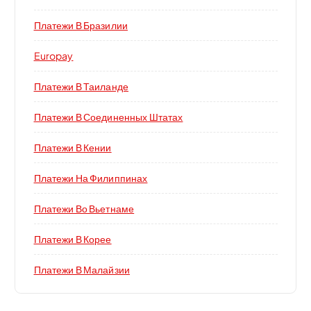
Платежи В Бразилии
Europay
Платежи В Таиланде
Платежи В Соединенных Штатах
Платежи В Кении
Платежи На Филиппинах
Платежи Во Вьетнаме
Платежи В Корее
Платежи В Малайзии