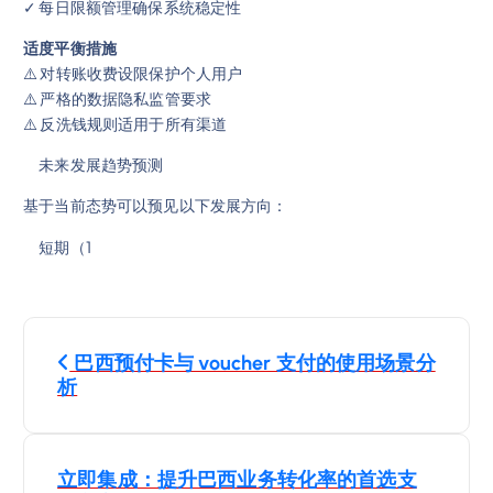
✓ 每日限额管理确保系统稳定性
适度平衡措施
⚠️ 对转账收费设限保护个人用户
⚠️ 严格的数据隐私监管要求
⚠️ 反洗钱规则适用于所有渠道
未来发展趋势预测
基于当前态势可以预见以下发展方向：
短期（1
Н
巴西预付卡与 voucher 支付的使用场景分
а
析
в
立即集成：提升巴西业务转化率的首选支