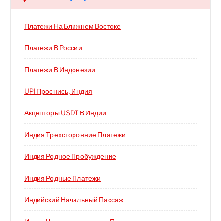
Платежи На Ближнем Востоке
Платежи В России
Платежи В Индонезии
UPI Проснись, Индия
Акцепторы USDT В Индии
Индия Трехсторонние Платежи
Индия Родное Пробуждение
Индия Родные Платежи
Индийский Начальный Пассаж