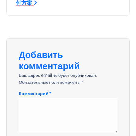
и
付方案
г
а
ц
Добавить
и
комментарий
я
Ваш адрес email не будет опубликован.
Обязательные поля помечены
*
п
Комментарий
*
о
з