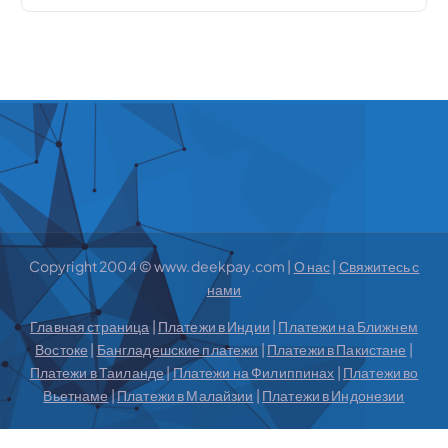
Copyright 2004 © www.deekpay.com |
О нас
|
Свяжитесь с
нами
Главная страница
|
Платежи в Индии
|
Платежи на Ближнем
Востоке
|
Бангладешские платежи
|
Платежи в Пакистане
|
Платежи в Таиланде
|
Платежи на Филиппинах
|
Платежи во
Вьетнаме
|
Платежи в Малайзии
|
Платежи в Индонезии