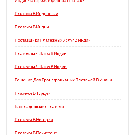
Индия Четырехсторонние Платежи
Платежи В Индонезии
Платежи В Индии
Поставщики Платежных Услуг В Индии
Платежный Шлюз В Индии
Платежный Шлюз В Индии
Решения Для Трансграничных Платежей В Индии
Платежи В Турции
Бангладешские Платежи
Платежи В Нигерии
Платежи В Пакистане