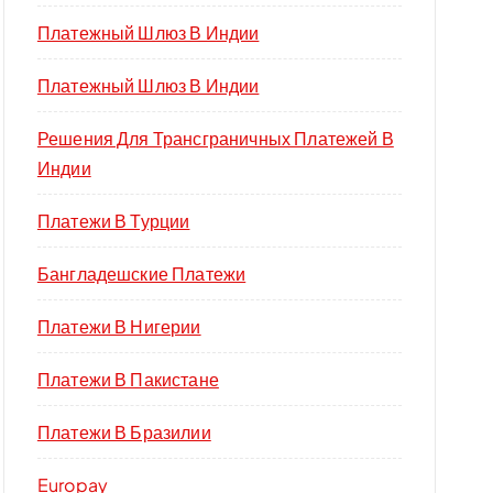
Платежный Шлюз В Индии
Платежный Шлюз В Индии
Решения Для Трансграничных Платежей В
Индии
Платежи В Турции
Бангладешские Платежи
Платежи В Нигерии
Платежи В Пакистане
Платежи В Бразилии
Europay