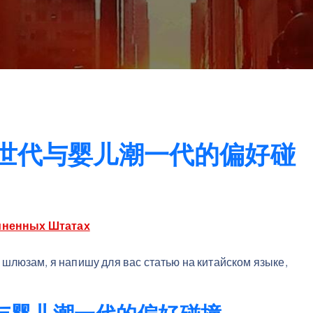
世代与婴儿潮一代的偏好碰
иненных Штатах
люзам, я напишу для вас статью на китайском языке,