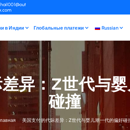
hai1001@out
k.com
и в Индии
Глобальные платежи
Russian
际差异：Z世代与婴
碰撞
Главная
美国支付的代际差异：Z世代与婴儿潮一代的偏好碰