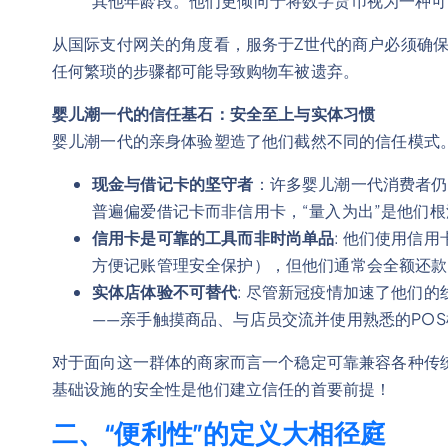
其他年龄段。他们更倾向于将数字货币视为一种可
从国际支付网关的角度看，服务于Z世代的商户必须确保其在
任何繁琐的步骤都可能导致购物车被遗弃。
婴儿潮一代的信任基石：安全至上与实体习惯
婴儿潮一代的亲身体验塑造了他们截然不同的信任模式
现金与借记卡的坚守者
：许多婴儿潮一代消费者仍
普遍偏爱借记卡而非信用卡，“量入为出”是他们
信用卡是可靠的工具而非时尚单品
: 他们使用信
方便记账管理安全保护），但他们通常会全额还款
实体店体验不可替代
: 尽管新冠疫情加速了他们的线
——亲手触摸商品、与店员交流并使用熟悉的PO
对于面向这一群体的商家而言一个稳定可靠兼容各种传
基础设施的安全性是他们建立信任的首要前提！
二、“便利性”的定义大相径庭