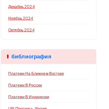
Декабрь 2024
Ноябрь 2024
Октябрь 2024
библиография
Платежи На Ближнем Востоке
Платежи В России
Платежи В Индонезии
UPI Проснись, Индия