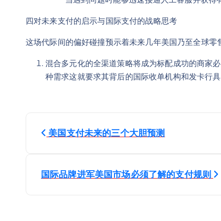
四对未来支付的启示与国际支付的战略思考
这场代际间的偏好碰撞预示着未来几年美国乃至全球零
混合多元化的全渠道策略将成为标配成功的商家必须
种需求这就要求其背后的国际收单机构和发卡行具
Н
美国支付未来的三个大胆预测
а
в
国际品牌进军美国市场必须了解的支付规则
и