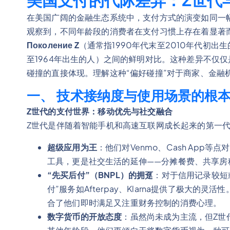
美国支付的代际差异：Z世代
在美国广阔的金融生态系统中，支付方式的演变如同一
观察到，不同年龄段的消费者在支付习惯上存在着显著
Поколение Z
（通常指1990年代末至2010年代初
至1964年出生的人）之间的鲜明对比。这种差异不仅
碰撞的直接体现。理解这种“偏好碰撞”对于商家、金融
一、 技术接纳度与使用场景的根
Z世代的支付世界：移动优先与社交融合
Z世代是伴随着智能手机和高速互联网成长起来的第一
超级应用为王
：他们对Venmo、Cash App
工具，更是社交生活的延伸——分摊餐费、共享房
“先买后付”（BNPL）的拥趸
：对于信用记录较短
付”服务如Afterpay、Klarna提供了极大
合了他们即时满足又注重财务控制的消费心理。
数字货币的开放态度
：虽然尚未成为主流，但Z世