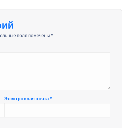
рий
ельные поля помечены
*
Электронная почта
*