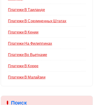
Платежи В Таиланде
Платежи В Соединенных Штатах
Платежи В Кении
Платежи На Филиппинах
Платежи Во Вьетнаме
Платежи В Корее
Платежи В Малайзии
Поиск