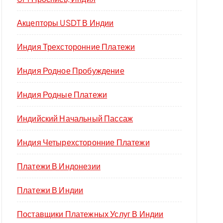
Акцепторы USDT В Индии
Индия Трехсторонние Платежи
Индия Родное Пробуждение
Индия Родные Платежи
Индийский Начальный Пассаж
Индия Четырехсторонние Платежи
Платежи В Индонезии
Платежи В Индии
Поставщики Платежных Услуг В Индии