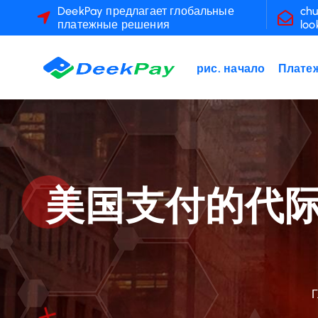
П
DeekPay предлагает глобальные
chu
платежные решения
loo
е
р
е
рис. начало
Платеж
й
т
и
к
с
о
美国支付的代
д
е
р
ж
а
н
и