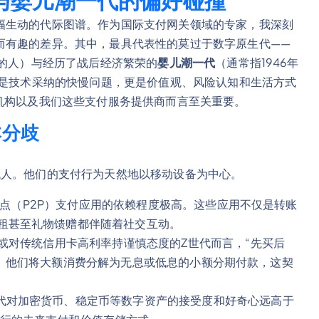
与婴儿潮一代的偏好碰撞
幅生动的代际图谱。作为国际支付网关领域的专家，我深刻
而有趣的差异。其中，最具代表性的莫过于数字原生代——
出生的人）与经历了战后经济繁荣的
婴儿潮一代
（通常指1946年
仅是技术采纳的快慢问题，更是价值观、风险认知和生活方式
机构以及我们这些支付服务提供商而言至关重要。
本分歧
代人。他们的支付行为天然地以移动设备为中心。
等点对点（P2P）支付应用的依赖程度极高。这些应用不仅是转账
租甚至礼物馈赠都伴随着社交互动。
或对传统信用卡高利率持谨慎态度的Z世代而言，“先买后
的灵活性。他们将大额消费分解为无息或低息的小额分期付款，这契
代对加密货币、稳定币等数字资产的接受度和好奇心远高于