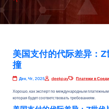
ю
美国支付的代际差异：Z
撞
Дек, Чт, 2025
deekpay
Платежи в Соед
Хорошо, как эксперт по международным платежным ш
которая будет соответствовать требованиям.