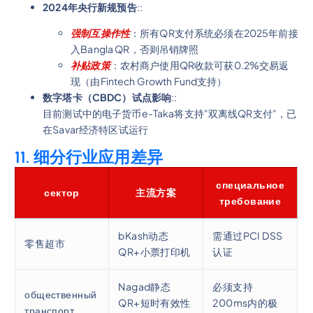
2024年央行新规预告
::
强制互操作性
：所有QR支付系统必须在2025年前接
入Bangla QR，否则吊销牌照
补贴政策
：农村商户使用QR收款可获0.2%交易返
现（由Fintech Growth Fund支持）
数字塔卡（CBDC）试点影响
::
目前测试中的电子货币e-Taka将支持"双离线QR支付"，已
在Savar经济特区试运行
11. 细分行业应用差异
специальное
сектор
主流方案
требование
bKash动态
需通过PCI DSS
零售超市
QR+小票打印机
认证
Nagad静态
必须支持
общественный
QR+短时有效性
200ms内的极
транспорт