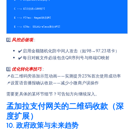
    C --> E[日交易<100笔?]
    E --> F[Yes: Nagad静态QR]
    E --> G[No: SSLWireless聚合API]
2️⃣
风控必做项
::
✔️ 启用金额随机化防中间人攻击（如98→97.23塔卡）
✔️ 每日对账文件必须包含QR序列号与终端ID映射
3️⃣
优化转化率技巧
::
📌在二维码旁添加示范动画——实测提升23%首次使用成功率
📌设置语音播报确认收款——减少小微商户误操作
需要更具体的某环节细节？可告知方向继续深入。
孟加拉支付网关的二维码收款（深
度扩展）
10. 政府政策与未来趋势