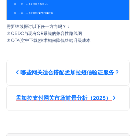
    B --是--> C[强制人脸验证]
    B --否--> D[增加CAPTCHA校验]
需要继续探讨以下任一方向吗？：
① CBDC与现有QR系统的兼容性路线图
② OTA(空中下载)技术如何降低终端升级成本
Н
哪些网关适合搭配孟加拉短信验证服务？
а
в
孟加拉支付网关市场前景分析（2025）
и
г