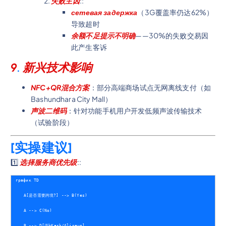
失败主因
::
сетевая задержка
（3G覆盖率仍达62%）
导致超时
余额不足提示不明确
——30%的失败交易因
此产生客诉
9
.
新兴技术影响
NFC+QR混合方案
：部分高端商场试点无网离线支付（如
Bashundhara City Mall）
声波二维码
：针对功能手机用户开发低频声波传输技术
（试验阶段）
[实操建议]
1️⃣
选择服务商优先级
::
график TD
    A[是否需要跨境?] --> B(Yes)
    A --> C(No)
    B --> D[选bKash/Alipay+]