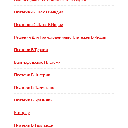
Платежный Шлюз В Индии
Платежный Шлюз В Индии
Решения Для Трансграничных Платежей В Индии
Платежи В Турции
Бангладешские Платежи
Платежи В Нигерии
Платежи В Пакистане
Платежи В Бразилии
Europay
Платежи В Таиланде