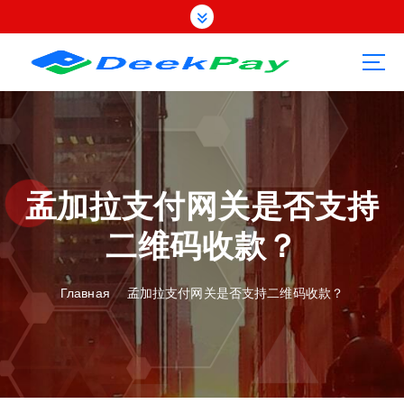
П
е
р
е
й
т
и
к
с
о
孟加拉支付网关是否支持
д
二维码收款？
е
р
ж
Главная
孟加拉支付网关是否支持二维码收款？
а
н
и
ю