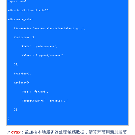
import boto3
elb = boto3.client('elbv2')
elb.create_rule(
    ListenerArn='arn:aws:elasticloadbalancing...',
    Conditions=[{
        'Field': 'path-pattern',
        'Values': ['/qr/v1/process'] 
    }],
    Priority=1,
    Actions=[{
        'Type': 'forward',
        'TargetGroupArn': 'arn:aws:...'
    }]
)
📌
crux
：孟加拉本地服务器处理敏感数据，清算环节用新加坡节