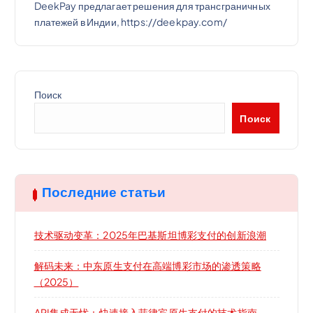
DeekPay предлагает решения для трансграничных
платежей в Индии, https://deekpay.com/
Поиск
Поиск
Последние статьи
技术驱动变革：2025年巴基斯坦博彩支付的创新浪潮
解码未来：中东原生支付在高端博彩市场的渗透策略
（2025）
API集成无忧：快速接入菲律宾原生支付的技术指南