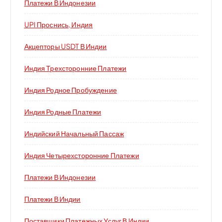
Платежи В Индонезии
UPI Проснись, Индия
Акцепторы USDT В Индии
Индия Трехсторонние Платежи
Индия Родное Пробуждение
Индия Родные Платежи
Индийский Начальный Пассаж
Индия Четырехсторонние Платежи
Платежи В Индонезии
Платежи В Индии
Поставщики Платежных Услуг В Индии