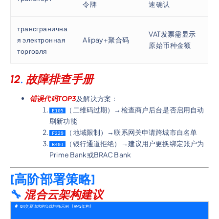
令牌
速确认
трансгранична
VAT发票需显示
я электронная
Alipay+聚合码
原始币种金额
торговля
12
.
故障排查手册
错误代码TOP3
及解决方案：
（二维码过期）→检查商户后台是否启用自动
E105
刷新功能
（地域限制）→联系网关申请跨城市白名单
F229
（银行通道拒绝）→建议用户更换绑定账户为
B401
Prime Bank或BRAC Bank
[高阶部署策略]
🔧
混合云架构建议
# QR交易请求的负载均衡示例 (AWS架构)