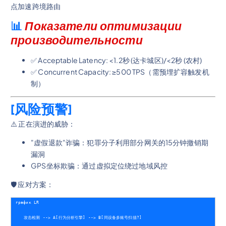
点加速跨境路由
📊
Показатели оптимизации
производительности
✅ Acceptable Latency: <1.2秒 (达卡城区)/<2秒 (农村)
✅ Concurrent Capacity: ≥500 TPS（需预埋扩容触发机
制）
[风险预警]
⚠️ 正在演进的威胁：
"虚假退款"诈骗：犯罪分子利用部分网关的15分钟撤销期
漏洞
GPS坐标欺骗：通过虚拟定位绕过地域风控
🛡️ 应对方案：
график LR
    攻击检测 --> A[行为分析引擎] --> B[同设备多账号扫描?]