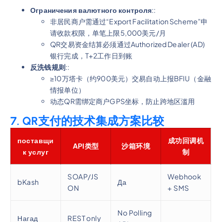
Ограничения валютного контроля
::
非居民商户需通过“Export Facilitation Scheme”申
请收款权限，单笔上限5,000美元/月
QR交易资金结算必须通过Authorized Dealer (AD)
银行完成，T+2工作日到账
反洗钱规则
::
≥10万塔卡（约900美元）交易自动上报BFIU（金融
情报单位）
动态QR需绑定商户GPS坐标，防止跨地区滥用
7. QR支付的技术集成方案比较
поставщи
成功回调机
API类型
沙箱环境
к услуг
制
SOAP/JS
Webhook
bKash
Да
ON
+ SMS
No Polling
Нагад
REST only