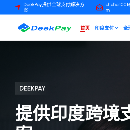
DeekPay提供全球支付解决方
chuhai1001
案
m
首页
印度支付
全
DEEKPAY
提供印度跨境