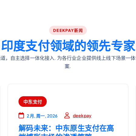
DEEKPAY新闻
印
度
支
付
领
域
的
领
先
专
家
道，自主选择一体化接入. 为各行业企业提供线上线下场景一
案.
中东支付
deekpay
2 月, 周一, 2026
解码未来：中东原生支付在高