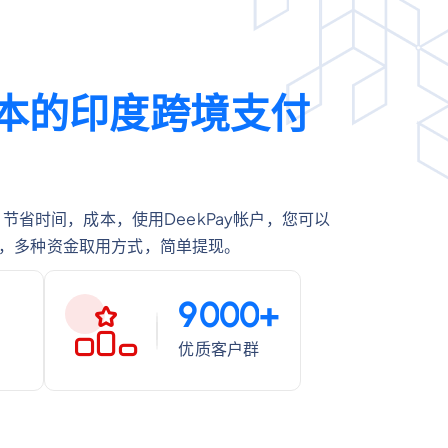
本
的
印
度
跨
境
支
付
，节省时间，成本，使用DeekPay帐户，您可以
，多种资金取用方式，简单提现。
9
0
0
0
+
优质客户群