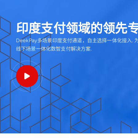
印
度
支
付
领
域
的
领
先
DeekPay多场景印度支付通道，自主选择一体化接入.
线下场景一体化数智支付解决方案.