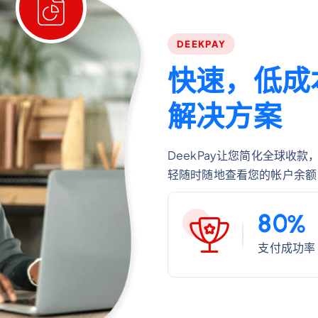
DEEKPAY
快
速
，
低
成
解
决
方
案
DeekPay让您简化全球收款
轻随时随地查看您的帐户余额
8
0
%
支付成功率