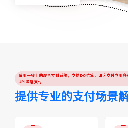
适用于线上的聚合支付系统，支持D0结算，印度支付应用各种
UPI唤醒支付
提
供
专
业
的
支
付
场
景