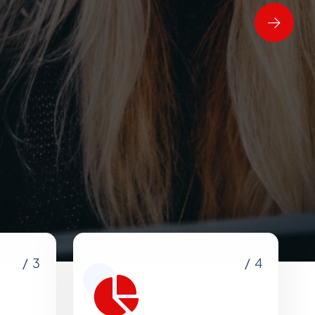
/ 3
/ 4