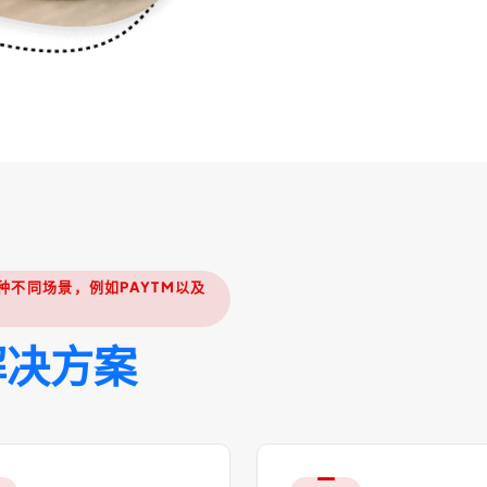
不同场景，例如PAYTM以及
解
决
方
案