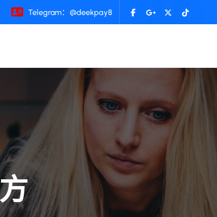
Telegram：@deekpay8
方