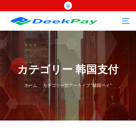
コ
ン
テ
ン
ツ
へ
ス
キ
ッ
プ
カテゴリー 韩国支付
ホーム
カテゴリー別アーカイブ "韓国ペイ"