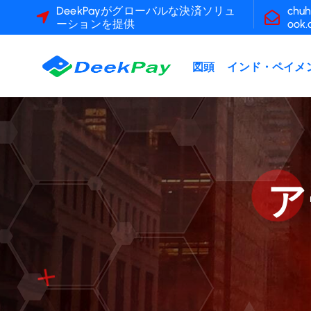
コ
DeekPayがグローバルな決済ソリュ
chuh
ーションを提供
ook
ン
テ
ン
図頭
インド・ペイメ
ツ
へ
ス
キ
ッ
プ
ア