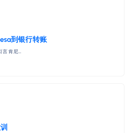
esa到银行转账
引言 肯尼…
教训