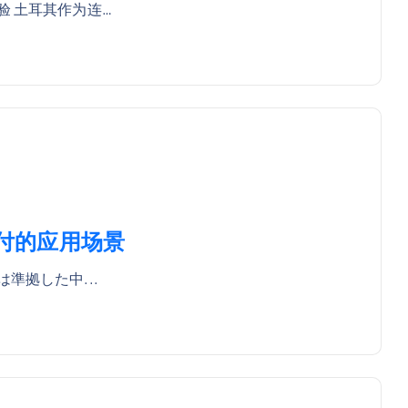
 土耳其作为连…
支付的应用场景
準拠した中...