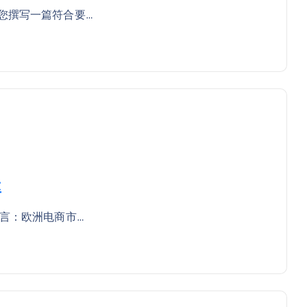
您撰写一篇符合要…
率
言：欧洲电商市…