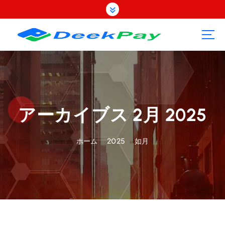
コ
ン
テ
ン
ツ
へ
ス
キ
ッ
プ
アーカイブス 2月 2025
ホーム
2025
如月