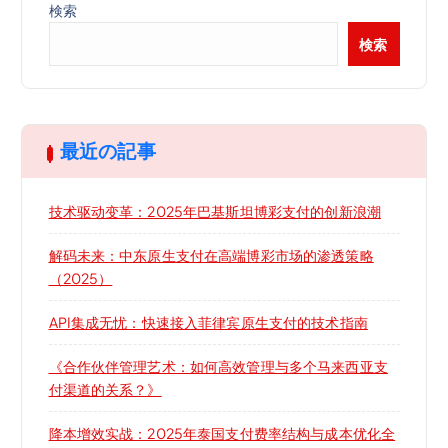
検索
検索
最近の記事
技术驱动变革：2025年巴基斯坦博彩支付的创新浪潮
解码未来：中东原生支付在高端博彩市场的渗透策略
（2025）
API集成无忧：快速接入菲律宾原生支付的技术指南
《合作伙伴管理艺术：如何高效管理与多个马来西亚支
付渠道的关系？》
降本增效实战：2025年泰国支付费率结构与成本优化全