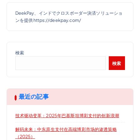
DeekPay、インドでクロスボーダー決済ソリューショ
ンを提供 https://deekpay.com/
検索
検索
最近の記事
技术驱动变革：2025年巴基斯坦博彩支付的创新浪潮
解码未来：中东原生支付在高端博彩市场的渗透策略
（2025）