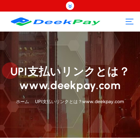
コ
ン
テ
ン
ツ
へ
ス
キ
ッ
プ
UPI支払いリンクとは？
www.deekpay.com
ホーム
UPI支払いリンクとは？www.deekpay.com