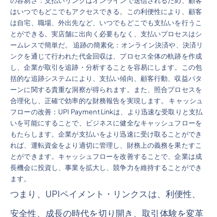
はいつでもどこでもアクセスできる。この利便性により、顧客
は自宅、職場、外出先など、いつでもどこでも支払いを行うこ
とができる。実店舗に出向く必要もなく、支払いプロセスはシ
ームレスで簡単だ。 追跡の簡素化：オンライン決済や、決済リ
ンクを通じて行われた代金回収は、プロセス全体の軌跡を作成
し、企業が取引を追跡・分析することを容易にします。この包
括的な追跡システムにより、支払い傾向、顧客行動、収益パタ
ーンに関する貴重な洞察が得られます。また、照合プロセスを
合理化し、正確で効率的な財務報告を実現します。 キャッシュ
フローの改善：UPI Payment Linkは、より迅速な受取りと支払
いを可能にすることで、ビジネスに健全なキャッシュフローを
もたらします。企業が支払いをより迅速に受け取ることができ
れば、運転資金をより適切に管理し、財務上の義務を果たすこ
とができます。キャッシュフローを改善することで、企業は成
長機会に投資し、事業を拡大し、競争力を維持することができ
ます。
つまり、UPIペイメント・リンクスは、利便性、
安全性、成長の時代を切り開き、取引体験を変革