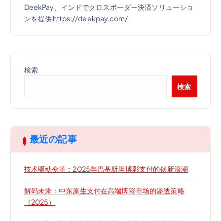
DeekPay、インドでクロスボーダー決済ソリューショ
ンを提供 https://deekpay.com/
検索
検索
最近の記事
技术驱动变革：2025年巴基斯坦博彩支付的创新浪潮
解码未来：中东原生支付在高端博彩市场的渗透策略
（2025）