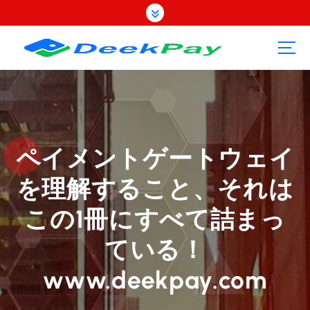
コ
ン
テ
ン
ツ
へ
ス
キ
ッ
プ
ペイメントゲートウェイ
を理解すること、それは
この1冊にすべて詰まっ
ている！
www.deekpay.com