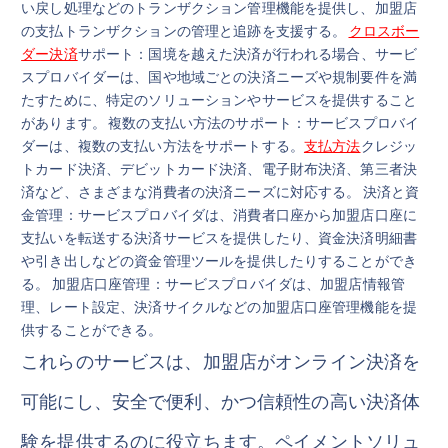
い戻し処理などのトランザクション管理機能を提供し、加盟店
の支払トランザクションの管理と追跡を支援する。
クロスボー
ダー決済
サポート：国境を越えた決済が行われる場合、サービ
スプロバイダーは、国や地域ごとの決済ニーズや規制要件を満
たすために、特定のソリューションやサービスを提供すること
があります。 複数の支払い方法のサポート：サービスプロバイ
ダーは、複数の支払い方法をサポートする。
支払方法
クレジッ
トカード決済、デビットカード決済、電子財布決済、第三者決
済など、さまざまな消費者の決済ニーズに対応する。 決済と資
金管理：サービスプロバイダは、消費者口座から加盟店口座に
支払いを転送する決済サービスを提供したり、資金決済明細書
や引き出しなどの資金管理ツールを提供したりすることができ
る。 加盟店口座管理：サービスプロバイダは、加盟店情報管
理、レート設定、決済サイクルなどの加盟店口座管理機能を提
供することができる。
これらのサービスは、加盟店がオンライン決済を
可能にし、安全で便利、かつ信頼性の高い決済体
験を提供するのに役立ちます。ペイメントソリュ