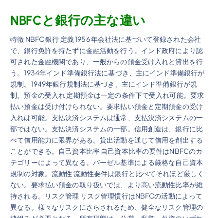
NBFCと銀行の主な違い
特徴 NBFC 銀行 定義 1956 年会社法に基づいて登録された会社
で、銀行免許を持たずに金融活動を行う。インド政府により認
可された金融機関であり、一般からの預金受け入れと貸出を行
う。1934年インド準備銀行法に基づき、主にインド準備銀行が
規制。1949年銀行規制法に基づき、主にインド準備銀行が規
制。預金の受入れ 定期預金は一定の条件下で受入れ可能。要求
払い預金は受け付けられない。要求払い預金と定期預金の受け
入れは可能。支払決済システムは通常、支払決済システムの一
部ではない。支払決済システムの一部。信用創造は、銀行に比
べて信用能力に限界がある。貸出活動を通じて信用を創出する
ことができる。自己資本比率 自己資本比率の要件はNBFCのカ
テゴリーによって異なる。バーゼル基準による厳格な自己資本
規制の対象。流動性 流動性要件は銀行と比べてそれほど厳しく
ない。要求払い預金の取り扱いでは、より高い流動性比率が維
持される。リスク管理 リスク管理慣行はNBFCの活動によって
異なる。様々なリスクにさらされるため、健全なリスク管理の
枠組みが必要となる。所有形態は、公営、私営、外資のいずれ