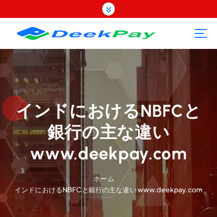
コ
ン
テ
ン
ツ
へ
ス
キ
ッ
プ
インドにおけるNBFCと
銀行の主な違い
www.deekpay.com
ホーム
インドにおけるNBFCと銀行の主な違い www.deekpay.com