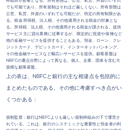
でも可能であり、所有規制はそれほど厳しくない。所有形態は
公営、私営、外資のいずれでも可能だが、特定の所有制限があ
る。税金 所得税、法人税、その他適用される税金の対象とな
る。所得税、法人税、その他適用される税金が課される。提供
サービス 主に貸出業務に従事するが、限定的に投資や保 険など
他の金融サービスを提供することもある。預金、ローン、クレ
ジットカード、デビットカード、インターネットバンキング、
その他金融サービスなど幅広いサービスを提供。顧客基盤は
NBFCの重点分野によって異なる。個人、企業、団体を含む大
規模な顧客基盤。
上の表は、NBFCと銀行の主な相違点を包括的に
まとめたものである。その他に考慮すべき点がい
くつかある：
規制監督：銀行はNBFCよりも厳しい規制枠組みの下で運営さ
れている。これは、銀行のシステミックな重要性と預金者の利