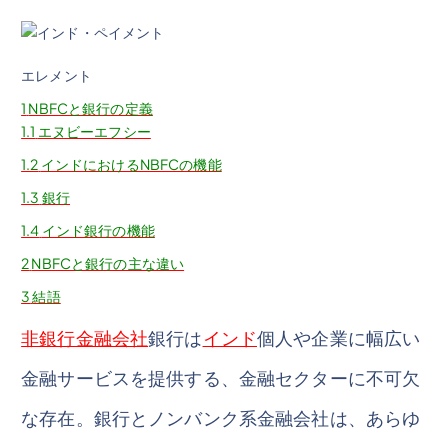
エレメント
1
NBFCと銀行の定義
1.1
エヌビーエフシー
1.2
インドにおけるNBFCの機能
1.3
銀行
1.4
インド銀行の機能
2
NBFCと銀行の主な違い
3
結語
非銀行金融会社
銀行は
インド
個人や企業に幅広い
金融サービスを提供する、金融セクターに不可欠
な存在。銀行とノンバンク系金融会社は、あらゆ