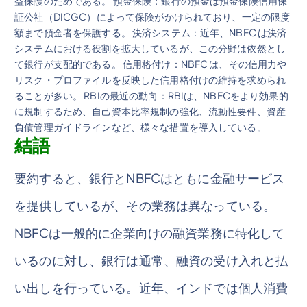
益保護のためである。 預金保険：銀行の預金は預金保険信用保
証公社（DICGC）によって保険がかけられており、一定の限度
額まで預金者を保護する。 決済システム：近年、NBFC は決済
システムにおける役割を拡大しているが、この分野は依然とし
て銀行が支配的である。 信用格付け：NBFC は、その信用力や
リスク・プロファイルを反映した信用格付けの維持を求められ
ることが多い。 RBIの最近の動向：RBIは、NBFCをより効果的
に規制するため、自己資本比率規制の強化、流動性要件、資産
負債管理ガイドラインなど、様々な措置を導入している。
結語
要約すると、銀行とNBFCはともに金融サービス
を提供しているが、その業務は異なっている。
NBFCは一般的に企業向けの融資業務に特化して
いるのに対し、銀行は通常、融資の受け入れと払
い出しを行っている。近年、インドでは個人消費