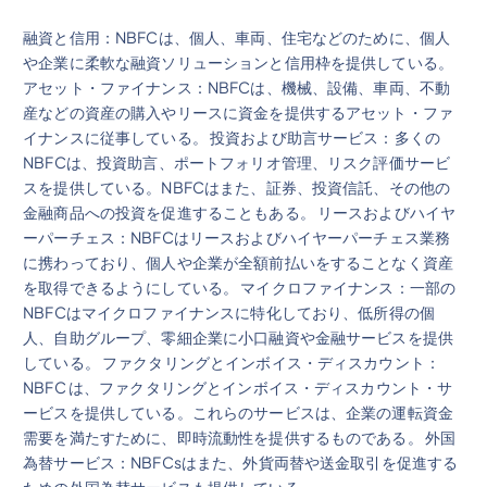
融資と信用：NBFCは、個人、車両、住宅などのために、個人
や企業に柔軟な融資ソリューションと信用枠を提供している。
アセット・ファイナンス：NBFCは、機械、設備、車両、不動
産などの資産の購入やリースに資金を提供するアセット・ファ
イナンスに従事している。 投資および助言サービス：多くの
NBFCは、投資助言、ポートフォリオ管理、リスク評価サービ
スを提供している。NBFCはまた、証券、投資信託、その他の
金融商品への投資を促進することもある。 リースおよびハイヤ
ーパーチェス：NBFCはリースおよびハイヤーパーチェス業務
に携わっており、個人や企業が全額前払いをすることなく資産
を取得できるようにしている。 マイクロファイナンス：一部の
NBFCはマイクロファイナンスに特化しており、低所得の個
人、自助グループ、零細企業に小口融資や金融サービスを提供
している。 ファクタリングとインボイス・ディスカウント：
NBFC は、ファクタリングとインボイス・ディスカウント・サ
ービスを提供している。これらのサービスは、企業の運転資金
需要を満たすために、即時流動性を提供するものである。 外国
為替サービス：NBFCsはまた、外貨両替や送金取引を促進する
ための外国為替サービスも提供している。