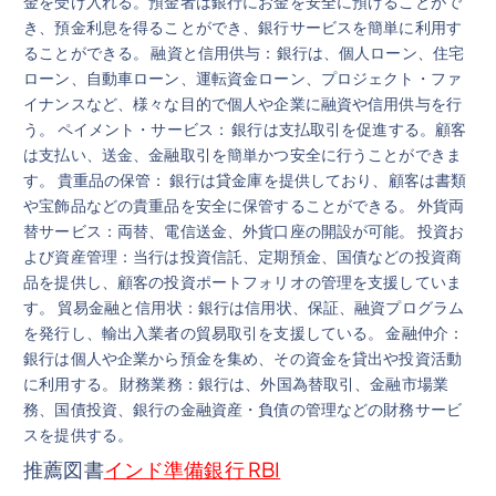
金を受け入れる。預金者は銀行にお金を安全に預けることがで
き、預金利息を得ることができ、銀行サービスを簡単に利用す
ることができる。 融資と信用供与：銀行は、個人ローン、住宅
ローン、自動車ローン、運転資金ローン、プロジェクト・ファ
イナンスなど、様々な目的で個人や企業に融資や信用供与を行
う。 ペイメント・サービス： 銀行は支払取引を促進する。顧客
は支払い、送金、金融取引を簡単かつ安全に行うことができま
す。 貴重品の保管： 銀行は貸金庫を提供しており、顧客は書類
や宝飾品などの貴重品を安全に保管することができる。 外貨両
替サービス：両替、電信送金、外貨口座の開設が可能。 投資お
よび資産管理：当行は投資信託、定期預金、国債などの投資商
品を提供し、顧客の投資ポートフォリオの管理を支援していま
す。 貿易金融と信用状：銀行は信用状、保証、融資プログラム
を発行し、輸出入業者の貿易取引を支援している。 金融仲介：
銀行は個人や企業から預金を集め、その資金を貸出や投資活動
に利用する。 財務業務：銀行は、外国為替取引、金融市場業
務、国債投資、銀行の金融資産・負債の管理などの財務サービ
スを提供する。
推薦図書
インド準備銀行 RBI