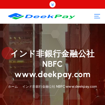
コ
ン
テ
ン
ツ
へ
ス
キ
ッ
プ
インド非銀行金融公社
NBFC
www.deekpay.com
ホーム
インド非銀行金融公社 NBFC www.deekpay.com