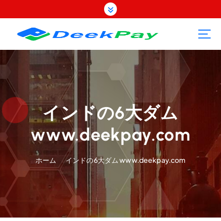
コ
ン
テ
ン
ツ
へ
ス
キ
ッ
プ
インドの6大ダム
www.deekpay.com
ホーム
インドの6大ダム www.deekpay.com