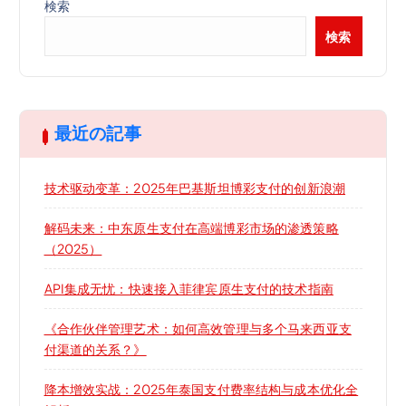
検索
検索
最近の記事
技术驱动变革：2025年巴基斯坦博彩支付的创新浪潮
解码未来：中东原生支付在高端博彩市场的渗透策略
（2025）
API集成无忧：快速接入菲律宾原生支付的技术指南
《合作伙伴管理艺术：如何高效管理与多个马来西亚支
付渠道的关系？》
降本增效实战：2025年泰国支付费率结构与成本优化全