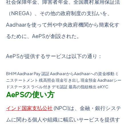
社会保障年金、障害者年金、全国農村雇用保証法
（NREGA）、その他の政府制度の支払いを、
Aadhaarを使って州や中央政府機関から簡素化す
るために、AePSが創設された。
AePSが提供するサービスは以下の通り：
BHIM Aadhaar Pay 認証 AadhaarからAadhaarへの資金移動 ミ
ニステートメント 残高照会 現金引き出し 現金預金 Aadhaarシー
ドステータス ラベル付き デモ認証 最高の指紋検出 eKYC
AePSの使い方
インド国家支払公社
(NPCI)は、金融・銀行システ
ムに関わる個人や組織に幅広いサービスを提供す