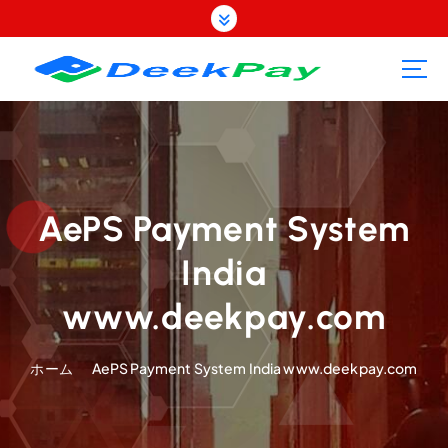
コ
ン
テ
ン
ツ
へ
ス
キ
ッ
プ
AePS Payment System
India
www.deekpay.com
ホーム
AePS Payment System India www.deekpay.com