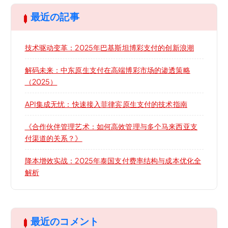
最近の記事
技术驱动变革：2025年巴基斯坦博彩支付的创新浪潮
解码未来：中东原生支付在高端博彩市场的渗透策略
（2025）
API集成无忧：快速接入菲律宾原生支付的技术指南
《合作伙伴管理艺术：如何高效管理与多个马来西亚支
付渠道的关系？》
降本增效实战：2025年泰国支付费率结构与成本优化全
解析
最近のコメント