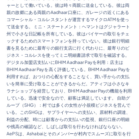
ャーとして働いている。彼は時々両親に送金している。彼は両
親の故郷にある両親のAadhaar口座に、ガレージの近くにある
コマーシャル・コルレスタントが運営するマイクロATMを使っ
て送金する。 ミニ・ステートメント：ヘマントはグジャラート
州で小さな日記帳を所有している。彼はバイヤーの取引をチェ
ックするためのスマートフォンを持っていない。彼は銀行明細
書を見るために最寄りの銀行支店に行く代わりに、最寄りのビ
ジネス・コルレスを使ってミニ明細書請求で取引を確認する。
デジタル加盟店支払いにBHIM Aadhaar Payを利用：店主は
BHIM Aadhaar Payを高く評価している。BHIM Aadhaar Payを
利用すれば、おつりの心配をすることなく、買い手からの支払
いを簡単に受け取ることができるからだ。アティフは小さなキ
ラナショップを経営しており、BHIM Aadhaar Payの機能を利用
している。迅速で安全なので、顧客は満足しています。 自助グ
ループ（SHG）：村では多くの女性が小規模ビジネスを営んで
いる。このSHGは、サプライヤーへの支払い、原材料の調達、
利益の分配、時には顧客からの支払いの監視、銀行口座の明細
や残高の確認など、しばしば取引を行わなければならない。
AePSは、Ashabaiとそのメンバーが村内でスムーズに取引を行