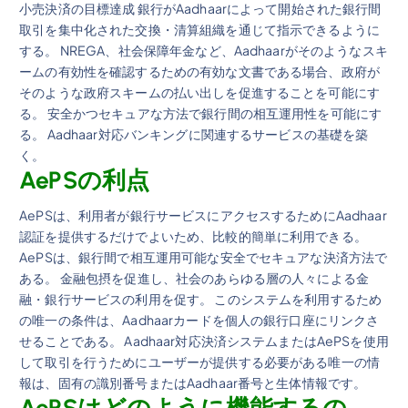
小売決済の目標達成 銀行がAadhaarによって開始された銀行間
取引を集中化された交換・清算組織を通じて指示できるように
する。 NREGA、社会保障年金など、Aadhaarがそのようなスキ
ームの有効性を確認するための有効な文書である場合、政府が
そのような政府スキームの払い出しを促進することを可能にす
る。 安全かつセキュアな方法で銀行間の相互運用性を可能にす
る。 Aadhaar対応バンキングに関連するサービスの基礎を築
く。
AePSの利点
AePSは、利用者が銀行サービスにアクセスするためにAadhaar
認証を提供するだけでよいため、比較的簡単に利用できる。
AePSは、銀行間で相互運用可能な安全でセキュアな決済方法で
ある。 金融包摂を促進し、社会のあらゆる層の人々による金
融・銀行サービスの利用を促す。 このシステムを利用するため
の唯一の条件は、Aadhaarカードを個人の銀行口座にリンクさ
せることである。 Aadhaar対応決済システムまたはAePSを使用
して取引を行うためにユーザーが提供する必要がある唯一の情
報は、固有の識別番号またはAadhaar番号と生体情報です。
AePSはどのように機能するの