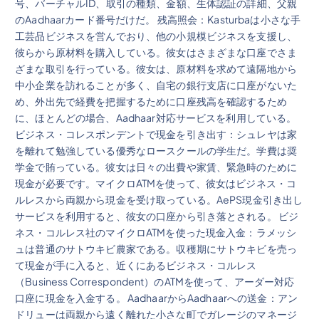
号、バーチャルID、取引の種類、金額、生体認証の詳細、父親
のAadhaarカード番号だけだ。 残高照会：Kasturbaは小さな手
工芸品ビジネスを営んでおり、他の小規模ビジネスを支援し、
彼らから原材料を購入している。彼女はさまざまな口座でさま
ざまな取引を行っている。彼女は、原材料を求めて遠隔地から
中小企業を訪れることが多く、自宅の銀行支店に口座がないた
め、外出先で経費を把握するために口座残高を確認するため
に、ほとんどの場合、Aadhaar対応サービスを利用している。
ビジネス・コレスポンデントで現金を引き出す：シュレヤは家
を離れて勉強している優秀なロースクールの学生だ。学費は奨
学金で賄っている。彼女は日々の出費や家賃、緊急時のために
現金が必要です。マイクロATMを使って、彼女はビジネス・コ
ルレスから両親から現金を受け取っている。AePS現金引き出し
サービスを利用すると、彼女の口座から引き落とされる。 ビジ
ネス・コルレス社のマイクロATMを使った現金入金：ラメッシ
ュは普通のサトウキビ農家である。収穫期にサトウキビを売っ
て現金が手に入ると、近くにあるビジネス・コルレス
（Business Correspondent）のATMを使って、アーダー対応
口座に現金を入金する。 AadhaarからAadhaarへの送金：アン
ドリューは両親から遠く離れた小さな町でガレージのマネージ