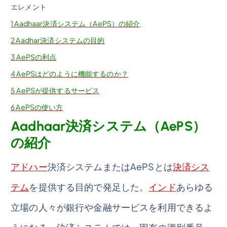
エレメント
1
Aadhaar決済システム（AePS）の紹介
2
Aadhar決済システムの目的
3
AePSの利点
4
AePSはどのように機能するのか？
5
AePSが提供するサービス
6
AePSの使い方
Aadhaar決済システム（AePS）
の紹介
アドハー
決済システムまたはAePSとは
決済シス
テム
を提供する目的で発足した。
インド
あらゆる
立場の人々が銀行や金融サービスを利用できるよ