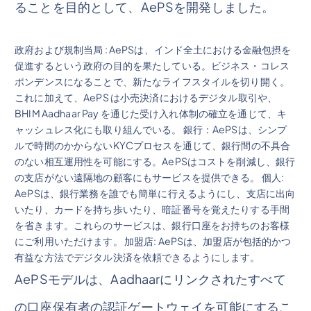
ることを目的として、AePSを開発しました。
政府および規制当局 : AePSは、インド全土における金融包摂を
促進するという政府の目的を果たしている。ビジネス・コレス
ポンデンスになることで、新たなライフスタイルを切り開く。
これに加えて、AePS は小売決済におけるデジタル取引や、
BHIM Aadhaar Pay を通じた受け入れ体制の確立を通じて、キ
ャッシュレス化にも取り組んでいる。 銀行：AePSは、シンプ
ルで時間のかからないKYCプロセスを通じて、銀行間の不具合
のない相互運用性を可能にする。AePSはコストを削減し、銀行
の支店がない遠隔地の顧客にもサービスを提供できる。 個人:
AePSは、銀行業務を誰でも簡単に行えるようにし、支店に出向
いたり、カードを持ち歩いたり、暗証番号を覚えたりする手間
を省きます。これらのサービスは、銀行口座をお持ちのお客様
にご利用いただけます。 加盟店: AePSは、加盟店が包括的かつ
有益な方法でデジタル決済を依頼できるようにします。
AePSモデルは、Aadhaarにリンクされたすべて
の口座保有者の認証ゲートウェイを可能にするこ