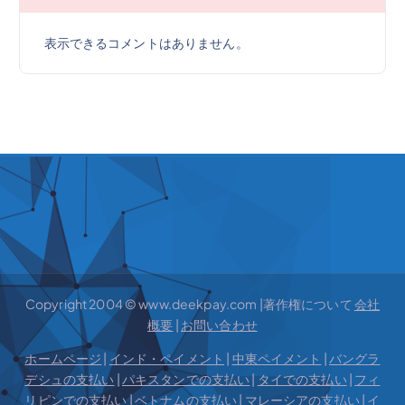
表示できるコメントはありません。
Copyright 2004 © www.deekpay.com |著作権について
会社
概要
|
お問い合わせ
ホームページ
|
インド・ペイメント
|
中東ペイメント
|
バングラ
デシュの支払い
|
パキスタンでの支払い
|
タイでの支払い
|
フィ
リピンでの支払い
|
ベトナムの支払い
|
マレーシアの支払い
|
イ