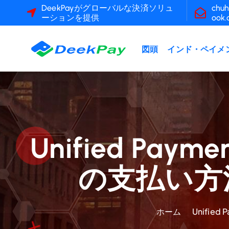
コ
DeekPayがグローバルな決済ソリュ
chuh
ーションを提供
ook
ン
テ
ン
図頭
インド・ペイメ
ツ
へ
ス
キ
ッ
プ
Unified Paym
の支払い方法 
ホーム
Unified