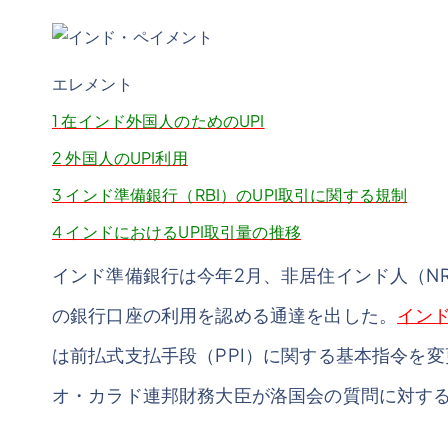
エレメント
1
在インド外国人のためのUPI
2
外国人のUPI利用
3
インド準備銀行（RBI）のUPI取引に関する規制
4
インドにおけるUPI取引量の推移
インド準備銀行は今年2月、非居住インド人（N
の銀行口座の利用を認める通達を出した。
イン
は前払式支払手段（PPI）に関する基本指令を変
オ・カラド連邦財務大臣が洛国会の質問に対す