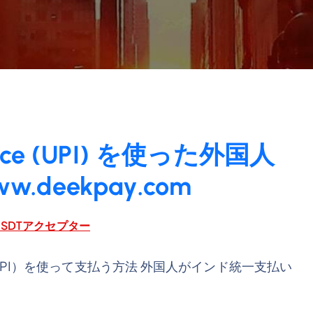
erface (UPI) を使った外国人
deekpay.com
SDTアクセプター
PI）を使って支払う方法 外国人がインド統一支払い