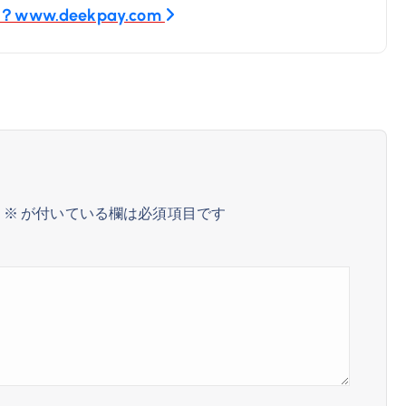
.deekpay.com
。
※
が付いている欄は必須項目です