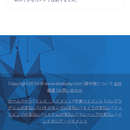
Copyright 2004 © www.deekpay.com |著作権について
会社
概要
|
お問い合わせ
ホームページ
|
インド・ペイメント
|
中東ペイメント
|
バングラ
デシュの支払い
|
パキスタンでの支払い
|
タイでの支払い
|
フィ
リピンでの支払い
|
ベトナムの支払い
|
マレーシアの支払い
|
イ
ンドネシア・ペイメント