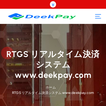
コ
ン
テ
ン
ツ
へ
ス
キ
ッ
プ
RTGS リアルタイム決済
システム
www.deekpay.com
ホーム
RTGS リアルタイム決済システム www.deekpay.com