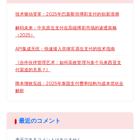
技术驱动变革：2025年巴基斯坦博彩支付的创新浪潮
解码未来：中东原生支付在高端博彩市场的渗透策略
（2025）
API集成无忧：快速接入菲律宾原生支付的技术指南
《合作伙伴管理艺术：如何高效管理与多个马来西亚支
付渠道的关系？》
降本增效实战：2025年泰国支付费率结构与成本优化全
解析
最近のコメント
表示できるコメントはありません。