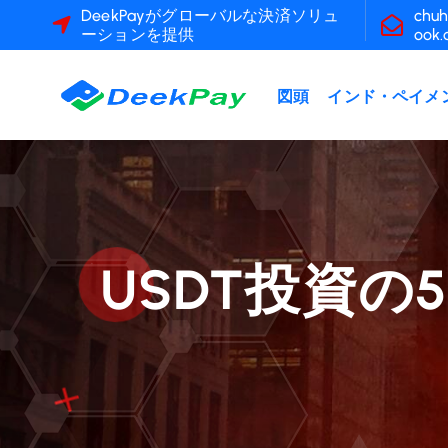
コ
DeekPayがグローバルな決済ソリュ
chuh
ーションを提供
ook
ン
テ
ン
図頭
インド・ペイメ
ツ
へ
ス
キ
ッ
プ
USDT投資の5