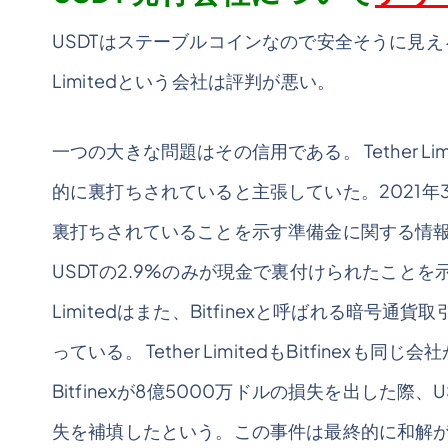
USDTはステーブルコインなので安全そうに見え
Limitedという会社は評判が悪い。
一つの大きな問題はその信用である。 Tether L
的に裏打ちされていると主張していた。2021年3月、T
裏打ちされていることを示す準備金に関する情報を公開し
USDTの2.9%のみが現金で裏付けられたことを示
Limitedはまた、Bitfinexと呼ばれる暗
っている。 Tether LimitedもBitfine
Bitfinexが8億5000万ドルの損失を出した
失を補填したという。この事件は最終的に和解が成立し、T