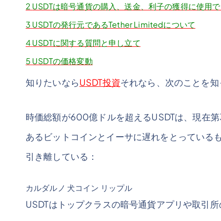
2
USDTは暗号通貨の購入、送金、利子の獲得に使用
3
USDTの発行元であるTether Limitedについて
4
USDTに関する質問と申し立て
5
USDTの価格変動
知りたいなら
USDT投資
それなら、次のことを知
時価総額が600億ドルを超えるUSDTは、現在第
あるビットコインとイーサに遅れをとっている
引き離している：
カルダルノ 犬コイン リップル
USDTはトップクラスの暗号通貨アプリや取引