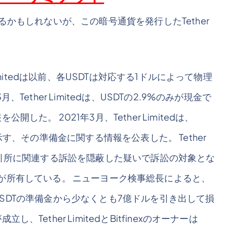
るかもしれないが、この暗号通貨を発行したTether
imitedは以前、各USDTは対応する1ドルによって物理
ether Limitedは、USDTの2.9%のみが現金で
た。 2021年3月、Tether Limitedは、
す、その準備金に関する情報を公表した。 Tether
号通貨取引所に関連する訴訟を隠蔽した疑いで訴訟の対象とな
xも同じ会社が所有している。 ニューヨーク検事総長によると、
際、USDTの準備金から少なくとも7億ドルを引き出して損
ether LimitedとBitfinexのオーナーは