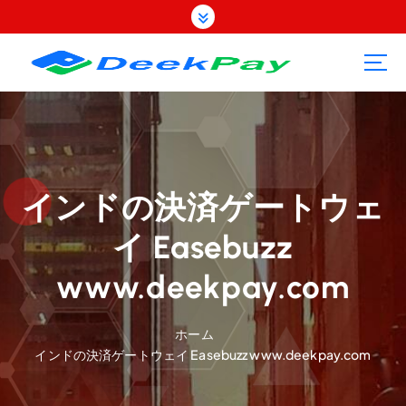
コ
ン
テ
ン
ツ
へ
ス
キ
ッ
プ
インドの決済ゲートウェ
イ Easebuzz
www.deekpay.com
ホーム
インドの決済ゲートウェイ Easebuzz www.deekpay.com