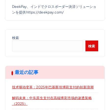
DeekPay、インドでクロスボーダー決済ソリューショ
ンを提供 https://deekpay.com/
検索
検索
最近の記事
技术驱动变革：2025年巴基斯坦博彩支付的创新浪潮
解码未来：中东原生支付在高端博彩市场的渗透策略
（2025）