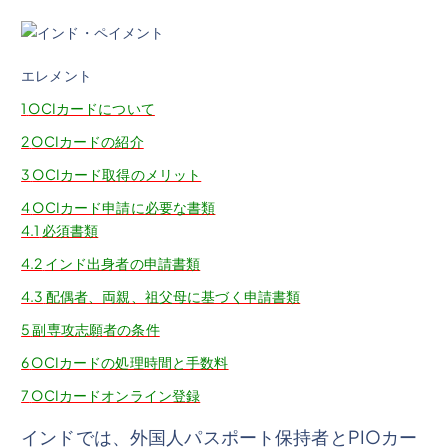
エレメント
1
OCIカードについて
2
OCIカードの紹介
3
OCIカード取得のメリット
4
OCIカード申請に必要な書類
4.1
必須書類
4.2
インド出身者の申請書類
4.3
配偶者、両親、祖父母に基づく申請書類
5
副専攻志願者の条件
6
OCIカードの処理時間と手数料
7
OCIカードオンライン登録
インドでは、外国人パスポート保持者とPIOカー