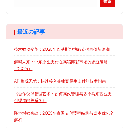
検索
最近の記事
技术驱动变革：2025年巴基斯坦博彩支付的创新浪潮
解码未来：中东原生支付在高端博彩市场的渗透策略
（2025）
API集成无忧：快速接入菲律宾原生支付的技术指南
《合作伙伴管理艺术：如何高效管理与多个马来西亚支
付渠道的关系？》
降本增效实战：2025年泰国支付费率结构与成本优化全
解析