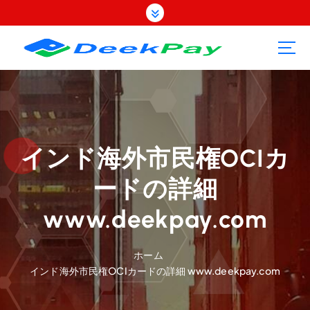
コ
ン
テ
ン
ツ
へ
ス
キ
ッ
プ
インド海外市民権OCIカ
ードの詳細
www.deekpay.com
ホーム
インド海外市民権OCIカードの詳細 www.deekpay.com