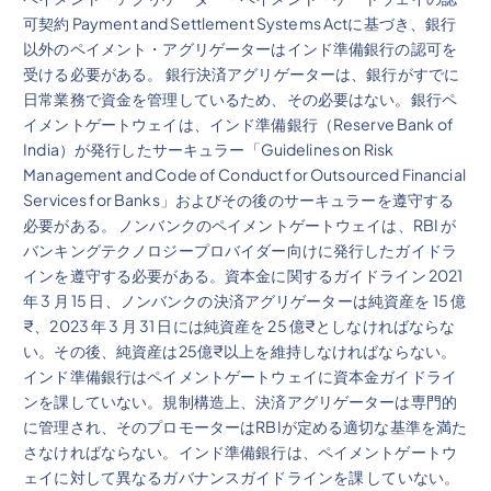
可契約 Payment and Settlement Systems Actに基づき、銀行
以外のペイメント・アグリゲーターはインド準備銀行の認可を
受ける必要がある。 銀行決済アグリゲーターは、銀行がすでに
日常業務で資金を管理しているため、その必要はない。銀行ペ
イメントゲートウェイは、インド準備銀行（Reserve Bank of
India）が発行したサーキュラー「Guidelines on Risk
Management and Code of Conduct for Outsourced Financial
Services for Banks」およびその後のサーキュラーを遵守する
必要がある。 ノンバンクのペイメントゲートウェイは、RBI が
バンキングテクノロジープロバイダー向けに発行したガイドラ
インを遵守する必要がある。資本金に関するガイドライン 2021
年 3 月 15 日、ノンバンクの決済アグリゲーターは純資産を 15 億
₹、2023 年 3 月 31 日には純資産を 25 億₹としなければならな
い。その後、純資産は25億₹以上を維持しなければならない。
インド準備銀行はペイメントゲートウェイに資本金ガイドライ
ンを課していない。規制構造上、決済アグリゲーターは専門的
に管理され、そのプロモーターはRBIが定める適切な基準を満た
さなければならない。インド準備銀行は、ペイメントゲートウ
ェイに対して異なるガバナンスガイドラインを課 していない。