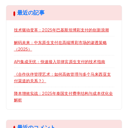
最近の記事
技术驱动变革：2025年巴基斯坦博彩支付的创新浪潮
解码未来：中东原生支付在高端博彩市场的渗透策略
（2025）
API集成无忧：快速接入菲律宾原生支付的技术指南
《合作伙伴管理艺术：如何高效管理与多个马来西亚支
付渠道的关系？》
降本增效实战：2025年泰国支付费率结构与成本优化全
解析
最近のコメント