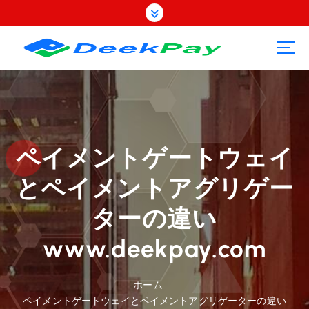
コ
ン
テ
ン
ツ
へ
ス
キ
ッ
プ
ペイメントゲートウェイ
とペイメントアグリゲー
ターの違い
www.deekpay.com
ホーム
ペイメントゲートウェイとペイメントアグリゲーターの違い