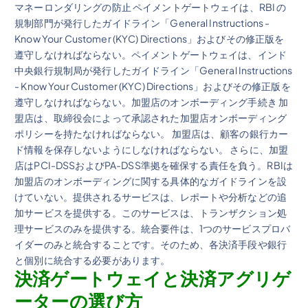
マネーロンダリングの防止 ペイメントゲートウェイは、RBI の
規制部門が発行したガイドライン「General Instructions -
Know Your Customer (KYC) Directions」およびその修正版を
遵守しなければならない。ペイメントゲートウェイは、インド
中央銀行規制局が発行したガイドライン「General Instructions
- Know Your Customer (KYC) Directions」およびその修正版を
遵守しなければならない。加盟店のオンボーディング手続き 加
盟店は、取締役会によって承認された加盟店オンボーディング
ポリシーを持たなければならない。 加盟店は、顧客の銀行カー
ド情報を保存しないようにしなければならない。 さらに、加盟
店はPCI-DSSおよびPA-DSS準拠を確保する責任を負う。RBIは
加盟店のオンボーディングに関する具体的なガイドラインを設
けていない。提供されるサービスは、レポートや分析などの追
加サービスを提供する。このサービスは、トランザクション処
理サービスのみを提供する。統合要件は、1つのサービスプロバ
イダーのみと統合することです。そのため、各決済手段や銀行
と個別に統合する必要があります。
決済ゲートウェイと決済アグリゲ
ーターの選び方