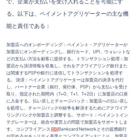
で、企業が支払いを受け入れることを可能にす
る。以下は、ペイメントアグリゲーターの主な機
能と責任である：
加盟店へのオンボーディング：ペイメント・アグリゲーターが
加盟店にオンボーディングし、銀行カード、UPI、ウォレットな
どの支払い方法を顧客に提供する。 トランザクション処理：加
盟店から決済情報を収集し、それをアクワイアリング銀行また
は関連するPSPや銀行に送信してトランザクションを処理す
る。 決済：ペイメントアグリゲーターは加盟店の決済を代行
し、パートナー企業（銀行、発行体、PSP）から支払いを受け
取り、指定された期間内（T+0、T+1、T+2日）に加盟店の口座
に入金する。 払い戻しとチャージバック：加盟店への払い戻し
を処理し、チャージバックや紛争を解決するためにアクワイア
リングバンクや加盟店と調整する。 サポート：ペイメントイン
テグレーターは、統合や運営上の問題で加盟店をサポートしま
す。 コンプライアンス
RBI
Bankcard Networkとその提携銀行
が定めるセキュリティ基準とコンプライアンスにより、加盟店