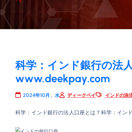
科学：インド銀行の法
www.deekpay.com
2024年10月、水
ディークペイ
インドの決
科学：インド銀行の法人口座とは？科学：イン