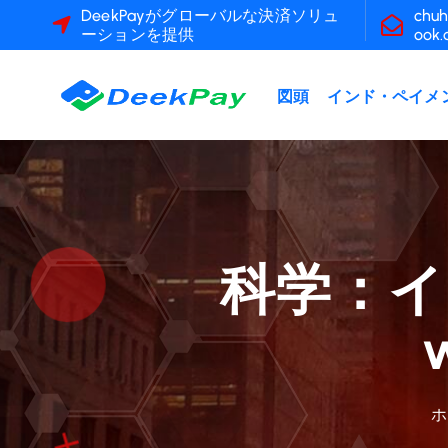
コ
DeekPayがグローバルな決済ソリュ
chuh
ーションを提供
ook
ン
テ
ン
図頭
インド・ペイメ
ツ
へ
ス
キ
ッ
プ
科学：イ
ホ