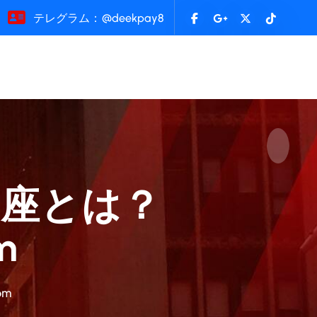
テレグラム：@deekpay8
口座とは？
m
om