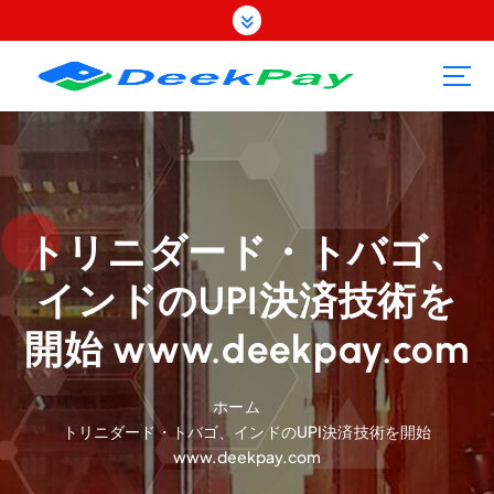
コ
ン
テ
ン
ツ
へ
ス
キ
ッ
プ
トリニダード・トバゴ、
インドのUPI決済技術を
開始 www.deekpay.com
ホーム
トリニダード・トバゴ、インドのUPI決済技術を開始
www.deekpay.com