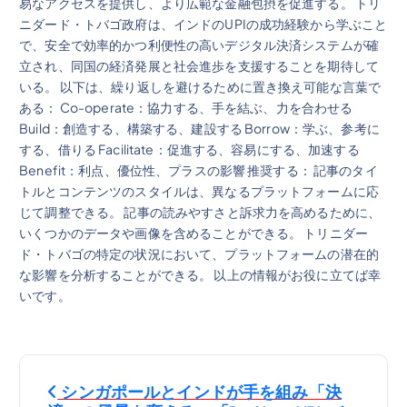
易なアクセスを提供し、より広範な金融包摂を促進する。 トリ
ニダード・トバゴ政府は、インドのUPIの成功経験から学ぶこと
で、安全で効率的かつ利便性の高いデジタル決済システムが確
立され、同国の経済発展と社会進歩を支援することを期待して
いる。 以下は、繰り返しを避けるために置き換え可能な言葉で
ある： Co-operate：協力する、手を結ぶ、力を合わせる
Build：創造する、構築する、建設する Borrow：学ぶ、参考に
する、借りる Facilitate：促進する、容易にする、加速する
Benefit：利点、優位性、プラスの影響 推奨する： 記事のタイ
トルとコンテンツのスタイルは、異なるプラットフォームに応
じて調整できる。 記事の読みやすさと訴求力を高めるために、
いくつかのデータや画像を含めることができる。 トリニダー
ド・トバゴの特定の状況において、プラットフォームの潜在的
な影響を分析することができる。 以上の情報がお役に立てば幸
いです。
投
シンガポールとインドが手を組み「決