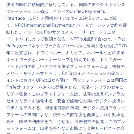
決済の時代に積極的に移行している。 同国のデジタルトランス
フォーメーション省は、インドのUnified Payments
Interface（UPI）と同様のリアルタイム決済システムに関し
て、NPCI International Paymentsとパートナーシップ契約を締
結した。 インドのUPIのサクセスストーリーは、トリニダー
ド・トバゴにとって教訓となる。 NPCIの国際子会社は、UPIと
RuPayカードネットワークをグローバルに展開するために2020
年に設立され、すでにペルー、ナミビア、ネパールなどの決済
ネットワークとパートナーシップを結んでいる。 トリニダー
ド・トバゴの新しいデジタル決済プラットフォームは、複数の
メリットをもたらすだろう： FinTechイノベーションの促進：
インドにおけるUPIの成功を受け、同プラットフォームは同国の
FinTechセクターをさらに発展させる。 決済インフラのセキュ
リティ強化：このプラットフォームは、既存の決済インフラの
セキュリティを強化する、安全で信頼性の高いデジタル決済シ
ステムを導入する。 現金依存度の低減：デジタル決済プラット
フォームの展開により、現金への依存度を低減し、取引効率を
高め、国民の利便性を向上させる。 金融包摂の促進：このプラ
ットフォームは、口座を持たない市民にも金融サービスへの容