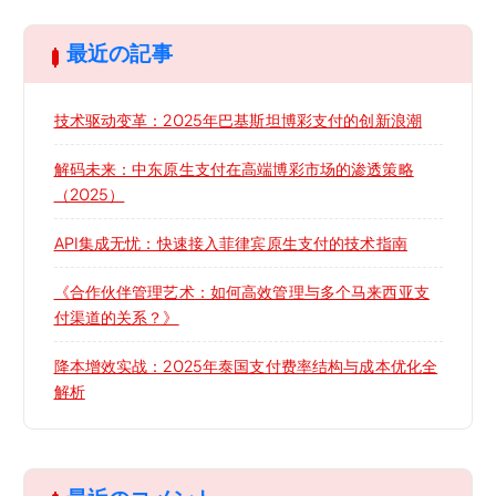
最近の記事
技术驱动变革：2025年巴基斯坦博彩支付的创新浪潮
解码未来：中东原生支付在高端博彩市场的渗透策略
（2025）
API集成无忧：快速接入菲律宾原生支付的技术指南
《合作伙伴管理艺术：如何高效管理与多个马来西亚支
付渠道的关系？》
降本增效实战：2025年泰国支付费率结构与成本优化全
解析