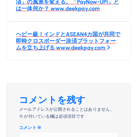
稿
済」の風景を変える。「PayNow-UPI」と
は一体何か？ www.deekpay.com
ナ
ビ
ヘビー級！インドとASEAN4カ国が共同で
即時クロスボーダー決済プラットフォー
ゲ
ムを立ち上げる www.deekpay.com
ー
シ
ョ
コメントを残す
ン
メールアドレスが公開されることはありません。
※
が付いている欄は必須項目です
コメント
※