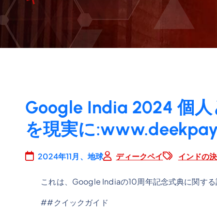
Google India 202
を現実に:www.deekpay
2024年11月、地球
ディークペイ
インドの
これは、Google Indiaの10周年記念式典に関
##クイックガイド