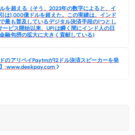
0億ドルを超える（そう、2023年の数字によると、イ
rface）取引は1,000億ドルを超えた。この実績は、インド
で最も普及しているデジタル決済手段の1つとし
のサービス開始以来、UPIは瞬く間にインド人の日
金融包摂の拡大に大きく貢献している)
のアリペイPaytmが12ドル決済スピーカーを発
w.deekpay.com