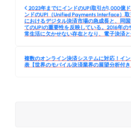
投
2023年までにインドのUPI取引が1,00
ンドのUPI（Unified Payments Inte
稿
におけるデジタル決済市場の急成長と、同国
てのUPIの重要性を反映している。2016年
ナ
常生活に欠かせない存在となり、電子決済と
ビ
複数のオンライン決済システムに対応！インド
ゲ
表【世界のモバイル決済業界の展望分析付き】:ww
ー
シ
ョ