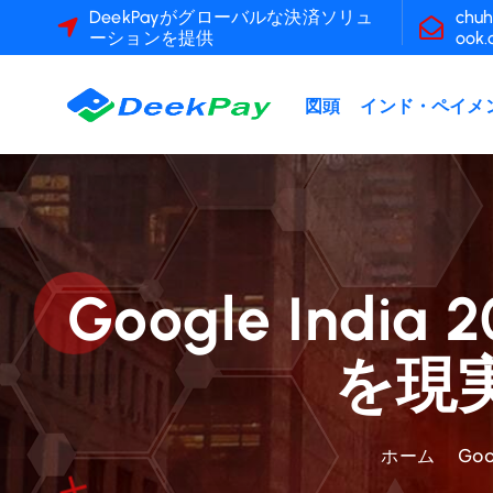
コ
DeekPayがグローバルな決済ソリュ
chuh
ーションを提供
ook
ン
テ
ン
図頭
インド・ペイメ
ツ
へ
ス
キ
ッ
プ
Google Ind
を現実
ホーム
Go