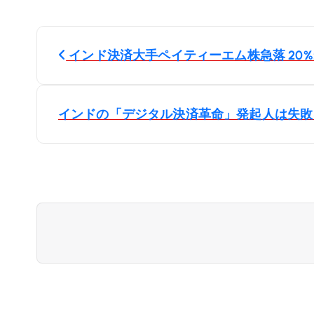
投
インド決済大手ペイティーエム株急落 20%:- ww
稿
ナ
インドの「デジタル決済革命」発起人は失敗をこう見
ビ
ゲ
ー
シ