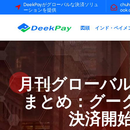
コ
DeekPayがグローバルな決済ソリュ
chuh
ーションを提供
ook
ン
テ
ン
図頭
インド・ペイメ
ツ
へ
ス
キ
ッ
プ
月刊グローバルA
まとめ：グー
決済開始へ 