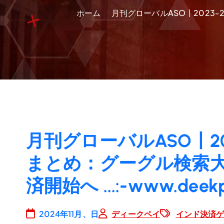
ホーム
月刊グローバルASO丨2023-2
月刊グローバルASO丨20
まとめ：グーグル検索
済開始へ ...:-www.deek
2024年11月、日
ディークペイ
インド決済