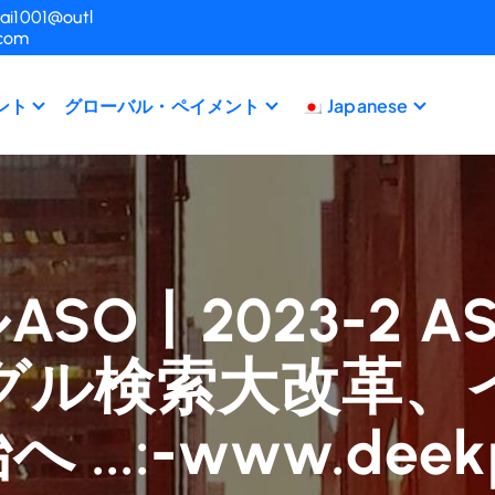
ai1001@outl
.com
ント
グローバル・ペイメント
Japanese
SO丨2023-2 
グル検索大改革、
...:-www.deek