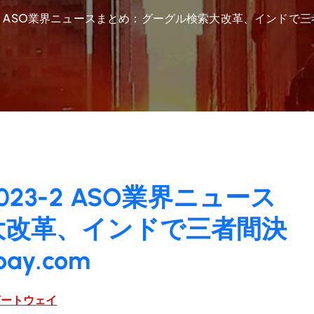
 ASO業界ニュースまとめ：グーグル検索大改革、インドで三者間決済開
23-2 ASO業界ニュース
大改革、インドで三者間決
pay.com
ゲートウェイ