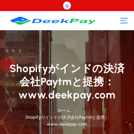
コ
ン
テ
ン
ツ
へ
ス
キ
ッ
プ
Shopifyがインドの決済
会社Paytmと提携：
www.deekpay.com
ホーム
Shopifyがインドの決済会社Paytmと提携：
www.deekpay.com