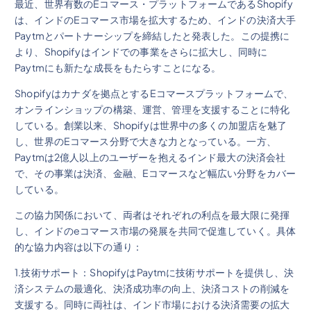
最近、世界有数のEコマース・プラットフォームであるShopify
は、インドのEコマース市場を拡大するため、インドの決済大手
Paytmとパートナーシップを締結したと発表した。この提携に
より、Shopifyはインドでの事業をさらに拡大し、同時に
Paytmにも新たな成長をもたらすことになる。
Shopifyはカナダを拠点とするEコマースプラットフォームで、
オンラインショップの構築、運営、管理を支援することに特化
している。創業以来、Shopifyは世界中の多くの加盟店を魅了
し、世界のEコマース分野で大きな力となっている。一方、
Paytmは2億人以上のユーザーを抱えるインド最大の決済会社
で、その事業は決済、金融、Eコマースなど幅広い分野をカバー
している。
この協力関係において、両者はそれぞれの利点を最大限に発揮
し、インドのeコマース市場の発展を共同で促進していく。具体
的な協力内容は以下の通り：
1.技術サポート：ShopifyはPaytmに技術サポートを提供し、決
済システムの最適化、決済成功率の向上、決済コストの削減を
支援する。同時に両社は、インド市場における決済需要の拡大