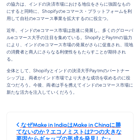
の協力は、インドの決済市場における地位をさらに強固なもの
にすると同時に、Shopifyのeコマース・プラットフォームを利
用して自社のeコマース事業を拡大するのに役立つ。
近年、インドのeコマース市場は急速に発展し、多くのグローバ
ルeコマース大手の注目を集めている。ShopifyとPaytmの協力
により、インドのeコマース市場の発展がさらに促進され、現地
の消費者と商人にさらなる利便性をもたらすことが期待され
る。
全体として、Shopifyとインドの決済大手Paytmのパートナー
シップは、両者がインド市場でより大きな成功を収めるのに役
立つだろう。今後、両者は手を携えてインドのeコマース市場に
新たな活力を注入していくだろう。
投
なぜMake in IndiaはMake in Chinaに勝
稿
てないのか？エコノミストは7つの大きな
要因からギャップの形成を発見した:-