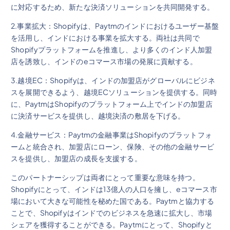
に対応するため、新たな決済ソリューションを共同開発する。
2.事業拡大：Shopifyは、Paytmのインドにおけるユーザー基盤
を活用し、インドにおける事業を拡大する。両社は共同で
Shopifyプラットフォームを推進し、より多くのインド人加盟
店を誘致し、インドのeコマース市場の発展に貢献する。
3.越境EC：Shopifyは、インドの加盟店がグローバルにビジネ
スを展開できるよう、越境ECソリューションを提供する。同時
に、PaytmはShopifyのプラットフォーム上でインドの加盟店
に決済サービスを提供し、越境決済の敷居を下げる。
4.金融サービス：Paytmの金融事業はShopifyのプラットフォ
ームと統合され、加盟店にローン、保険、その他の金融サービ
スを提供し、加盟店の成長を支援する。
このパートナーシップは両者にとって重要な意味を持つ。
Shopifyにとって、インドは13億人の人口を擁し、eコマース市
場において大きな可能性を秘めた国である。Paytmと協力する
ことで、Shopifyはインドでのビジネスを急速に拡大し、市場
シェアを獲得することができる。Paytmにとって、Shopifyと