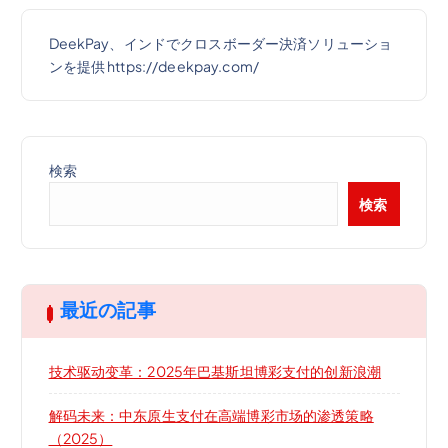
DeekPay、インドでクロスボーダー決済ソリューショ
ンを提供 https://deekpay.com/
検索
検索
最近の記事
技术驱动变革：2025年巴基斯坦博彩支付的创新浪潮
解码未来：中东原生支付在高端博彩市场的渗透策略
（2025）