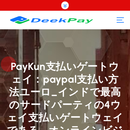
コ
ン
テ
ン
ツ
へ
ス
キ
ッ
プ
PayKun支払いゲートウ
ェイ：paypal支払い方
法ユーロ_インドで最高
のサードパーティの4ウ
ェイ支払いゲートウェイ