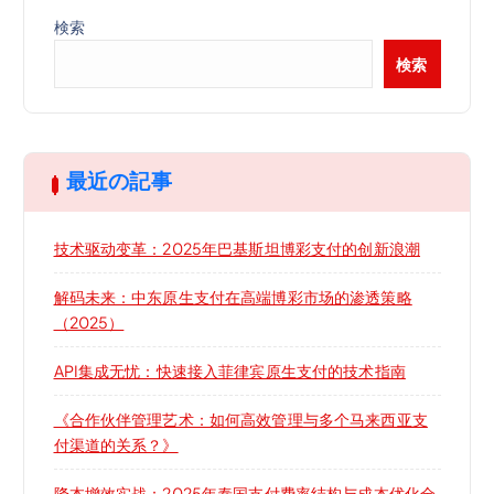
検索
検索
最近の記事
技术驱动变革：2025年巴基斯坦博彩支付的创新浪潮
解码未来：中东原生支付在高端博彩市场的渗透策略
（2025）
API集成无忧：快速接入菲律宾原生支付的技术指南
《合作伙伴管理艺术：如何高效管理与多个马来西亚支
付渠道的关系？》
降本增效实战：2025年泰国支付费率结构与成本优化全