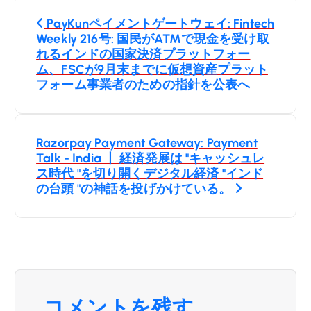
投
PayKunペイメントゲートウェイ: Fintech
稿
Weekly 216号: 国民がATMで現金を受け取
れるインドの国家決済プラットフォー
ナ
ム、FSCが9月末までに仮想資産プラット
フォーム事業者のための指針を公表へ
ビ
ゲ
Razorpay Payment Gateway: Payment
Talk - India 丨 経済発展は "キャッシュレ
ー
ス時代 "を切り開くデジタル経済 "インド
の台頭 "の神話を投げかけている。
シ
ョ
ン
コメントを残す