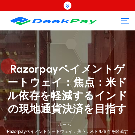
コ
ン
テ
ン
ツ
へ
ス
キ
ッ
プ
Razorpayペイメントゲ
ートウェイ：焦点：米ド
ル依存を軽減するインド
の現地通貨決済を目指す
ホーム
Razorpayペイメントゲートウェイ：焦点：米ドル依存を軽減す