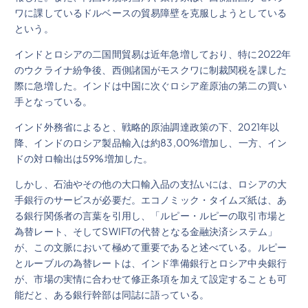
ワに課しているドルベースの貿易障壁を克服しようとしている
という。
インドとロシアの二国間貿易は近年急増しており、特に2022年
のウクライナ紛争後、西側諸国がモスクワに制裁関税を課した
際に急増した。インドは中国に次ぐロシア産原油の第二の買い
手となっている。
インド外務省によると、戦略的原油調達政策の下、2021年以
降、インドのロシア製品輸入は約83,00%増加し、一方、イン
ドの対ロ輸出は59%増加した。
しかし、石油やその他の大口輸入品の支払いには、ロシアの大
手銀行のサービスが必要だ。エコノミック・タイムズ紙は、あ
る銀行関係者の言葉を引用し、「ルピー・ルピーの取引市場と
為替レート、そしてSWIFTの代替となる金融決済システム」
が、この文脈において極めて重要であると述べている。ルピー
とルーブルの為替レートは、インド準備銀行とロシア中央銀行
が、市場の実情に合わせて修正条項を加えて設定することも可
能だと、ある銀行幹部は同誌に語っている。