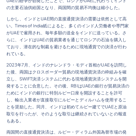
UAEの紛争が勃発したことで、ロシアがUAEに代わってインド
の主要石油供給国となり、両国間の貿易不均衡は縮小した。
しかし、インドとUAE間の直接通貨決済の需要は依然として高
い。Times of India紙によると、多くのインド人労働者や専門家
がUAEで雇用され、毎年多額の送金をインドに送っている。さ
らに、インドはUAEの貿易業者を通じてロシアの石油を購入し
ており、潜在的な制裁を避けるために現地通貨での決済が行わ
れている。
2023年7月、インドのナレンドラ・モディ首相がUAEを訪問し
た後、両国はクロスボーダー貿易の現地通貨決済の枠組みを確
立し、SWIFT決済システムに代わる現地通貨決済システムを開
発することに合意した。その後、RBIはUAEの銀行が貿易決済の
ためにインドの銀行に特別ルピー口座を開設することを許可
し、輸出入業者が直接取引にルピーとディルハムを使用するこ
とを奨励した。同月、インドは初めてルピー建てでUAEと原油
取引を行ったが、そのような取引は継続されていないとの報道
もある。
両国間の直接通貨決済は、ルピー・ディラム外国為替市場の発