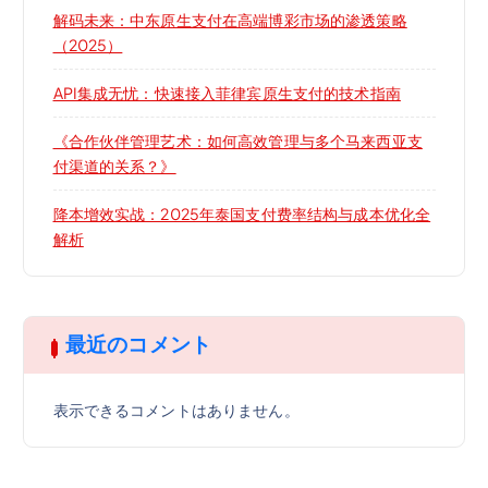
解码未来：中东原生支付在高端博彩市场的渗透策略
（2025）
API集成无忧：快速接入菲律宾原生支付的技术指南
《合作伙伴管理艺术：如何高效管理与多个马来西亚支
付渠道的关系？》
降本增效实战：2025年泰国支付费率结构与成本优化全
解析
最近のコメント
表示できるコメントはありません。