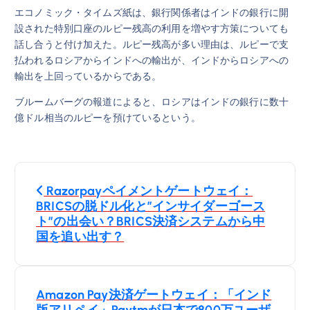
エコノミック・タイムズ紙は、銀行関係者はインドの銀行に開
設された特別口座のルピー残高の利用を増やす方策についても
話し合うと付け加えた。ルピー残高が多い理由は、ルピーで支
払われるロシアからインドへの輸出が、インドからロシアへの
輸出を上回っているからである。
ブルームバーグの報道によると、ロシアはインドの銀行に数十
億ドル相当のルピーを預けているという。
投
Razorpayペイメントゲートウェイ：
稿
BRICSの脱ドル化と″インサイダーゴース
ト″の出会い？BRICS決済システムから中
ナ
国を追い出す？
ビ
Amazon Pay決済ゲートウェイ：「インド
版アリペイ」Paytmが日本で800万ユーザ