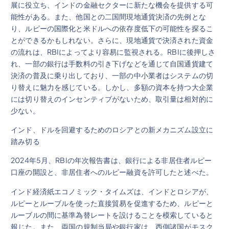
展に役立ち、インドの金融セクターに新たな機会を提供する可
能性がある。また、他国との二国間現地通貨決済の先例とな
り、ルピーの国際化と米ドルへの依存度低下の可能性を探るこ
とができるかもしれない。さらに、現地通貨で決済された資金
の流れは、RBIによってより容易に監視される。RBIに後押しさ
れ、一部の銀行は手数料の引き下げなどを通じて自国通貨建て
決済の普及に乗り出しており、一部の中小業者はシステムの切
り替えに魅力を感じている。しかし、多額の資本を持つ大企業
には切り替えのインセンティブがないため、取引量は相対的に
少ない。
インド、ドルを回避するためのロシアとの新メカニズム設立に
踏み切る
2024年5月、RBIの年次報告書は、銀行による非居住者ルピー
口座の開設と、非居住者へのルピー融資を許可したと述べた。
インド経済紙エコノミック・タイムズは、インドとロシアが、
ルピーとルーブルを使った直接貿易を促進するため、ルピーと
ルーブルの間に基準為替レートを設けることを模索していると
報じた。また、両国の規制当局や銀行家は、西側諸国がモスク