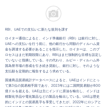
RBI、UAEでの支払いに新たな規則を課す
ロイター通信によると、インド準備銀行（RBI）は銀行に対し、
UAEへの支払いを行う前に、他の銀行から同額のディルハム資
金を調達する必要があることを指示した。ロイターは、このプ
ロセスはまだ初期段階にあり、RBIはまだ強制的な目標を設定し
ていないと指摘している。その代わり、ルピー・ディルハム外
国為替市場の形成を引き続き奨励し、銀行に対し、そのような
支払額を定期的に報告するよう求めている。
国連商品貿易統計データベースによると、UAEはインドにとっ
て第3位の貿易相手国であり、2023年には二国間貿易額が800
億ドルを超える。UAEは主にインドに原油を輸出し、インドは
精製化学品や電化製品などの製品を輸出している。UAEは歴史
的にインドとの貿易黒字を享受してきたが、2022年にロシアと