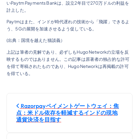
いPaytm Payments Bankは、設立2年目で270万ドルの利益を
計上した。
Paytmはまた、インドが時代遅れの技術から「飛躍」できるよ
う、5Gの展開を加速させるよう促している。
(出典：国境を越えた猫談義）
上記は筆者の見解であり、必ずしもHugo Networkの立場を反
映するものではありません。この記事は原著者の独占的な許可
を得て寄稿されたものであり、Hugo Networkは再掲載の許可
を得ている。
投
Razorpayペイメントゲートウェイ：焦
稿
点：米ドル依存を軽減するインドの現地
通貨決済を目指す
ナ