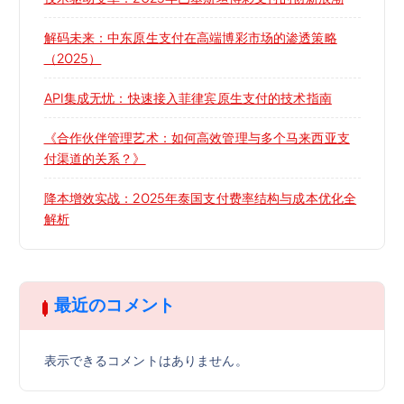
解码未来：中东原生支付在高端博彩市场的渗透策略
（2025）
API集成无忧：快速接入菲律宾原生支付的技术指南
《合作伙伴管理艺术：如何高效管理与多个马来西亚支
付渠道的关系？》
降本增效实战：2025年泰国支付费率结构与成本优化全
解析
最近のコメント
表示できるコメントはありません。