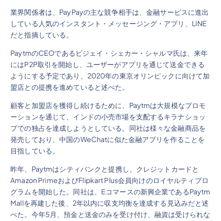
業界関係者は、PayPayの主な競争相手は、金融サービスに進出
している人気のインスタント・メッセージング・アプリ、LINE
だと指摘している。
PaytmのCEOであるビジェイ・シェカー・シャルマ氏は、来年
にはP2P取引を開始し、ユーザーがアプリを通じて送金できる
ようにする予定であり、2020年の東京オリンピックに向けて加
盟店との提携を進めていると述べた。
顧客と加盟店を獲得し続けるために、Paytmは大規模なプロモ
ーションを通じて、インドの小売市場を支配するキラナショッ
プでの独占を達成しようとしている。同社は様々な金融商品を
発売しており、中国のWeChatに似た金融アプリを作ることを
目指している。
昨年、Paytmはシティバンクと提携し、クレジットカードと
Amazon PrimeおよびFlipkart Plus会員向けのロイヤルティプロ
グラムを開始した。同社は、Eコマースの新興企業であるPaytm
Mallを再建した後、2年以内に収支均衡を達成する見込みだと述
べた。今年5月、預金と送金のみを受け付け、融資は受けられな