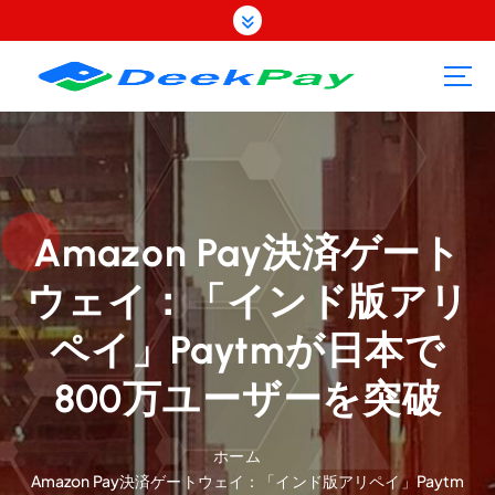
コ
ン
テ
ン
ツ
へ
ス
キ
ッ
プ
Amazon Pay決済ゲート
ウェイ：「インド版アリ
ペイ」Paytmが日本で
800万ユーザーを突破
ホーム
Amazon Pay決済ゲートウェイ：「インド版アリペイ」Paytm