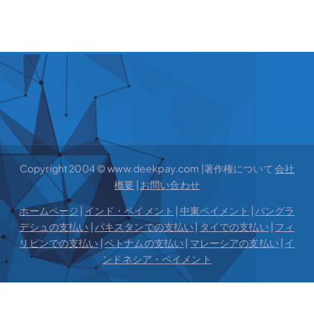
Copyright 2004 © www.deekpay.com |著作権について
会社
概要
|
お問い合わせ
ホームページ
|
インド・ペイメント
|
中東ペイメント
|
バングラ
デシュの支払い
|
パキスタンでの支払い
|
タイでの支払い
|
フィ
リピンでの支払い
|
ベトナムの支払い
|
マレーシアの支払い
|
イ
ンドネシア・ペイメント