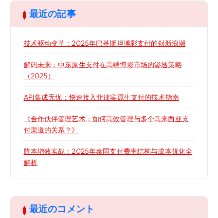
最近の記事
技术驱动变革：2025年巴基斯坦博彩支付的创新浪潮
解码未来：中东原生支付在高端博彩市场的渗透策略
（2025）
API集成无忧：快速接入菲律宾原生支付的技术指南
《合作伙伴管理艺术：如何高效管理与多个马来西亚支
付渠道的关系？》
降本增效实战：2025年泰国支付费率结构与成本优化全
解析
最近のコメント