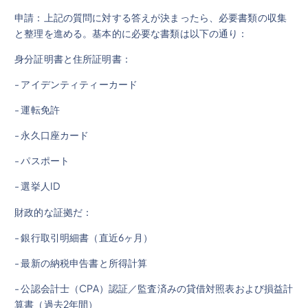
申請：上記の質問に対する答えが決まったら、必要書類の収集
と整理を進める。基本的に必要な書類は以下の通り：
身分証明書と住所証明書：
- アイデンティティーカード
- 運転免許
- 永久口座カード
- パスポート
- 選挙人ID
財政的な証拠だ：
- 銀行取引明細書（直近6ヶ月）
- 最新の納税申告書と所得計算
- 公認会計士（CPA）認証／監査済みの貸借対照表および損益計
算書（過去2年間）