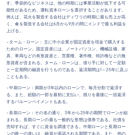
す。季節的なビジネスは、他の時期には事業活動が低下する可
能性があるため、運転資本ローンを選択することがあります。
例えば、花火を製造する会社はディワリの時期に最も売上が高
く、傘を製造する会社は6月から9月の間にインドで最も利益を
上げる。
- ターム・ローン： 主に中小企業が固定資産を現金で購入する
ためのローン。固定資産には、ノートパソコン、機械設備、家
具、車両などの有形資産と、営業権、著作権、特許権などの無
形資産が含まれる。ターム・ローンは、借り手に対して一定額
と一定期間の融資を行うものである。返済期間は1～25年に及ぶ
こともある。
- 中期ローン：満期が3年以内のローンで、毎月分割で返済す
る。また、総額の一部を最初に支払い、残りを最後に一括返済
するバルーンペイメントもある。
- 長期ローン：その名の通り、3年から25年の期間でローンが組
まれる。長期ローンの最も一般的な形態は債券である。社債を
売却すれば、すぐに資金を調達できる。中期ローンと長期ロー
ンの唯一の違いは、融資が承認される期間である。また、他の