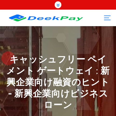
コ
ン
テ
ン
ツ
へ
ス
キ
ッ
プ
キャッシュフリー ペイ
メント ゲートウェイ : 新
興企業向け融資のヒント
- 新興企業向けビジネス
ローン