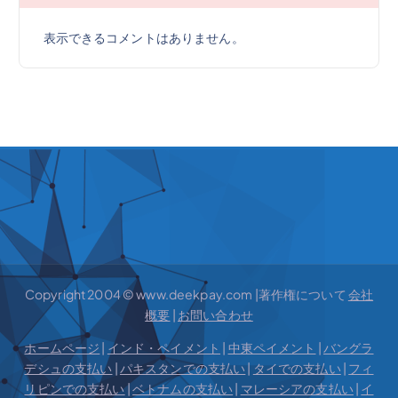
表示できるコメントはありません。
Copyright 2004 © www.deekpay.com |著作権について
会社
概要
|
お問い合わせ
ホームページ
|
インド・ペイメント
|
中東ペイメント
|
バングラ
デシュの支払い
|
パキスタンでの支払い
|
タイでの支払い
|
フィ
リピンでの支払い
|
ベトナムの支払い
|
マレーシアの支払い
|
イ