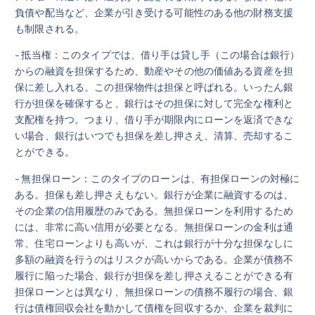
負債や配当など、企業が引き受ける可能性のある他の財務支援
も制限される。
- 抵当権：このタイプでは、借り手は貸し手（この場合は銀行）
からの融資を担保するため、動産やその他の価値ある資産を担
保に差し入れる。この担保物件は担保と呼ばれる。いったん銀
行が担保を確保すると、銀行はその担保に対して完全な権利と
支配権を持つ。つまり、借り手が期限内にローンを返済できな
い場合、銀行はいつでも担保を差し押さえ、清算、売却するこ
とができる。
- 無担保ローン：このタイプのローンは、有担保ローンの対極に
ある。担保も差し押さえもない。銀行が企業に融資するのは、
その企業の信用履歴のみである。無担保ローンを利用するため
には、非常に高い信用が必要となる。無担保ローンの金利は通
常、住宅ローンよりも高いが、これは銀行が十分な担保なしに
多額の融資を行うのはリスクが高いからである。企業が債務不
履行に陥った場合、銀行が担保を差し押さえることができる有
担保ローンとは異なり、無担保ローンの債務不履行の場合、銀
行は債権回収会社を動かして債権を回収するか、企業を裁判に