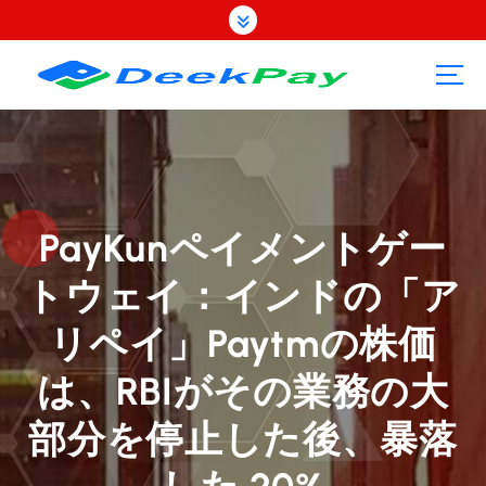
コ
ン
テ
ン
ツ
へ
ス
キ
ッ
プ
PayKunペイメントゲー
トウェイ：インドの「ア
リペイ」Paytmの株価
は、RBIがその業務の大
部分を停止した後、暴落