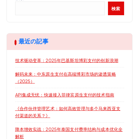
検索
最近の記事
技术驱动变革：2025年巴基斯坦博彩支付的创新浪潮
解码未来：中东原生支付在高端博彩市场的渗透策略
（2025）
API集成无忧：快速接入菲律宾原生支付的技术指南
《合作伙伴管理艺术：如何高效管理与多个马来西亚支
付渠道的关系？》
降本增效实战：2025年泰国支付费率结构与成本优化全
解析