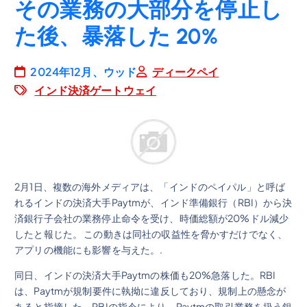
その業務の大部分を停止し
た後、暴落した 20%
2024年12月、ウッド
ディークペイ
インド決済ゲートウェイ
2月1日、複数の海外メディアは、「インドのペイパル」と呼ば
れるインドの決済大手Paytmが、インド準備銀行（RBI）から決
済銀行子会社の業務停止命令を受け、時価総額が20%ドル減少
したと報じた。 この動きは同社の収益性を脅かすだけでなく、
アプリの機能にも影響を与えた。.
同日、インドの決済大手Paytmの株価も20%急落した。RBI
は、Paytmが規制要件に執拗に違反しており、規制上の懸念が
あると指摘した。RBIの指令により、Paytmの取引業務を扱う銀