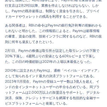
行支店は2月29日以降、業務を停止しなければならない。しか
し、Paytmの既存顧客は、制限なく資金を引き出し、プリペイ
ドカードやウォレットの残高を利用することができる。
ある関係者は、RBIの命令はPaytmの銀行免許剥奪の前触れかも
しれないと明かした。この情報筋によると、Paytmは顧客情報
の審査、資金の使用、技術インフラに関するものなど、RBIの規
則に何年も違反してきたという。
2月1日、Paytmの株価は取引所が設定した取引レンジの下限で
20%下落し、6週間ぶりの安値となる609ルピーまで下落し
た。この日の時価総額は2021年の上場以来最低となった。
2010年に設立されたPaytmは、通称「ペイパル・インディア」
として知られるインド最大の決済プラットフォームである。
2023年11月現在、Paytmの登録ユーザー数は3億人を超え、イ
ンドの全インターネットユーザーの半分を占めている。同プラ
ットフォームは2,000万以上の加盟店をサポートし、デジタル
決済、保険、クレジットサービスを網羅する包括的な金融サー
ビスプラットフォームへと発展している。