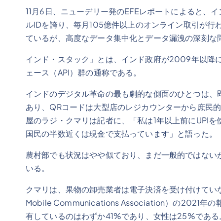
11月6日、ニューデリー発のEFEレポートによると、
ルIDを誇り、毎月105億件以上のオンライン取引が
ているが、高度なデータ集中化とデータ漏洩の深刻な
インド・スタック」とは、インド政府が2009年以降
ェース（API）群の通称である。
インドのデジタル革命の最も劇的な側面のひとつは、即
あり、QRコードは大型店のレジカウンターから庶民
屋のラジ・クマリは記者に、「私は1年以上前にUPIを
国民の半数近くは現金で支払っています」と語った。
農村部でも状況はやや似ており、まだ一般的ではないが
いる。
クマリは、果物の卸売業者は電子決済を受け付けていないと説明
Mobile Communications Associatio
有しているのはわずか41%であり、女性は25%である