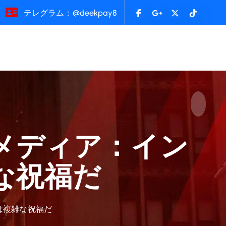
テレグラム：@deekpay8
外メディア：イン
な祝福だ
は複雑な祝福だ