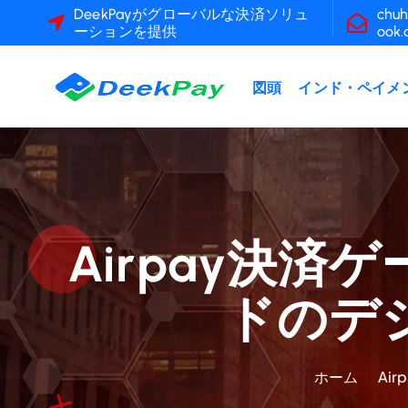
コ
DeekPayがグローバルな決済ソリュ
chuh
ーションを提供
ook
ン
テ
ン
図頭
インド・ペイメ
ツ
へ
ス
キ
ッ
プ
Airpay決
ドのデ
ホーム
Ai