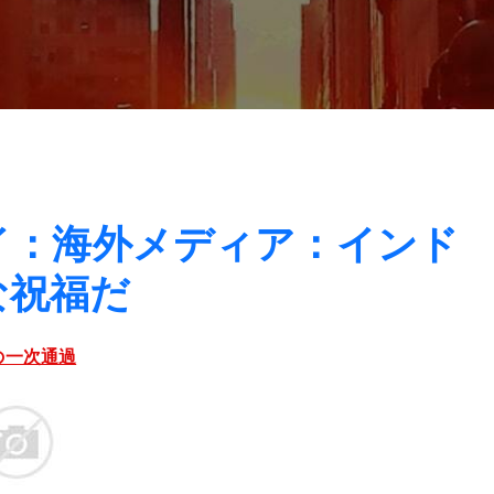
ェイ：海外メディア：インド
な祝福だ
の一次通過