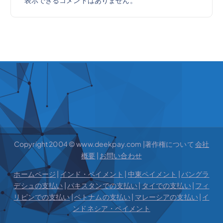
表示できるコメントはありません。
Copyright 2004 © www.deekpay.com |著作権について
会社
概要
|
お問い合わせ
ホームページ
|
インド・ペイメント
|
中東ペイメント
|
バングラ
デシュの支払い
|
パキスタンでの支払い
|
タイでの支払い
|
フィ
リピンでの支払い
|
ベトナムの支払い
|
マレーシアの支払い
|
イ
ンドネシア・ペイメント