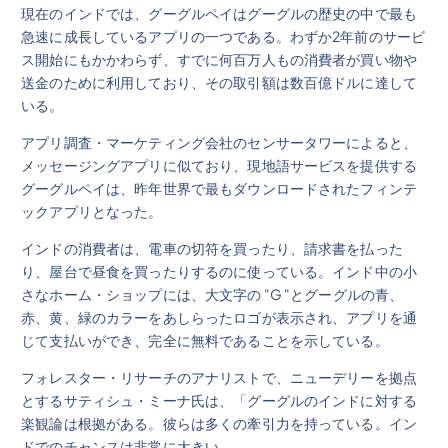
現在のインドでは、グーグルペイはグーグルの歴史の中で最も
急速に成長しているアプリの一つである。わずか2年前のサービ
ス開始にもかかわらず、すでに何百万人もの消費者が買い物や
送金のために利用しており、その取引額は数百億ドルに達して
いる。
アプリ調査・マーケティング会社のセンサータワーによると、
メッセージングアプリに似ており、現地語サービスを提供する
グーグルペイは、昨年世界で最もダウンロードされたフィンテ
ックアプリとなった。
インドの消費者は、電車の切符を買ったり、請求書を払った
り、屋台で昼食を買ったりするのに使っている。インド中の小
さなホーム・ショップには、大文字の "G "とグーグルの青、
赤、黄、緑のカラーをあしらったロゴが表示され、アプリを通
じて支払いができ、完全に無料であることを示している。
フォレスター・リサーチのアナリストで、ニューデリーを拠点
とするサティシュ・ミーナ氏は、「グーグルのインドに対する
楽観論は根拠がある。彼らは多くの牽引力を持っている。イン
ドでのチャンスは非常に大きい。