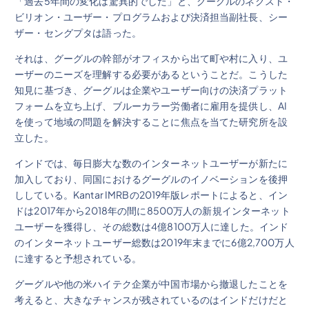
「過去5年間の変化は驚異的でした」と、グーグルのネクスト・
ビリオン・ユーザー・プログラムおよび決済担当副社長、シー
ザー・セングプタは語った。
それは、グーグルの幹部がオフィスから出て町や村に入り、ユ
ーザーのニーズを理解する必要があるということだ。こうした
知見に基づき、グーグルは企業やユーザー向けの決済プラット
フォームを立ち上げ、ブルーカラー労働者に雇用を提供し、AI
を使って地域の問題を解決することに焦点を当てた研究所を設
立した。
インドでは、毎日膨大な数のインターネットユーザーが新たに
加入しており、同国におけるグーグルのイノベーションを後押
ししている。Kantar IMRBの2019年版レポートによると、イン
ドは2017年から2018年の間に8500万人の新規インターネット
ユーザーを獲得し、その総数は4億8100万人に達した。インド
のインターネットユーザー総数は2019年末までに6億2,700万人
に達すると予想されている。
グーグルや他の米ハイテク企業が中国市場から撤退したことを
考えると、大きなチャンスが残されているのはインドだけだと