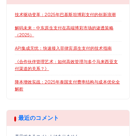
技术驱动变革：2025年巴基斯坦博彩支付的创新浪潮
解码未来：中东原生支付在高端博彩市场的渗透策略
（2025）
API集成无忧：快速接入菲律宾原生支付的技术指南
《合作伙伴管理艺术：如何高效管理与多个马来西亚支
付渠道的关系？》
降本增效实战：2025年泰国支付费率结构与成本优化全
解析
最近のコメント