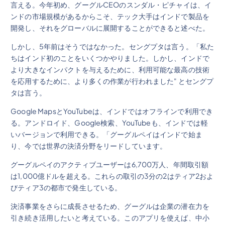
言える。今年初め、グーグルCEOのスンダル・ピチャイは、イ
ンドの市場規模があるからこそ、テック大手はインドで製品を
開発し、それをグローバルに展開することができると述べた。
しかし、5年前はそうではなかった。セングプタは言う。「私た
ちはインド初のことをいくつかやりました。しかし、インドで
より大きなインパクトを与えるために、利用可能な最高の技術
を応用するために、より多くの作業が行われました" とセングプ
タは言う。
Google MapsとYouTubeは、インドではオフラインで利用でき
る。アンドロイド、Google検索、YouTubeも、インドでは軽
いバージョンで利用できる。「グーグルペイはインドで始ま
り、今では世界の決済分野をリードしています。
グーグルペイのアクティブユーザーは6,700万人、年間取引額
は1,000億ドルを超える。これらの取引の3分の2はティア2およ
びティア3の都市で発生している。
決済事業をさらに成長させるため、グーグルは企業の潜在力を
引き続き活用したいと考えている。このアプリを使えば、中小