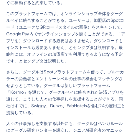
ぐに稼動すると約束している。
このプラットフォームでは、オンラインショップ全体をグーグ
ルペイに統合することができる。ユーザーは、加盟店のSpotコ
ード（ユニークなQRコードスタイルの画像）をスキャンして、
Google Pay内でオンラインショップを開くことができる。「ア
プリを）ダウンロードする必要はありません。ダウンロードも
インストールも必要ありません」とセングプタは説明する。最
終的には、オフラインの加盟店でも利用できるようになる予定
です」とセングプタは説明した。
さらに、グーグルはSpotプラットフォームを使って、ブルーカ
ラーの労働者とエントリーレベルの仕事の機会をマッチングさ
せようとしている。グーグルは新しいプラットフォーム
「Kormo」を通じて、グーグルペイに統合された決済アプリを
通じて、こうした人々の仕事探しを支援することができる。同
社はすでに、Swiggy、Dunzo、FabHotelsを含む24の雇用主と
提携している。
人々の仕事探しを支援する以外にも、グーグルはベンガルール
にグーグル研究センターを設立し、シニアAI研究者のマニッシ