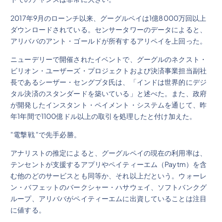
2017年9月のローンチ以来、グーグルペイは1億8000万回以上
ダウンロードされている。センサータワーのデータによると、
アリババのアント・ゴールドが所有するアリペイを上回った。
ニューデリーで開催されたイベントで、グーグルのネクスト・
ビリオン・ユーザーズ・プロジェクトおよび決済事業担当副社
長であるシーザー・セングプタ氏は、「インドは世界的にデジ
タル決済のスタンダードを築いている」と述べた。また、政府
が開発したインスタント・ペイメント・システムを通じて、昨
年1年間で1100億ドル以上の取引を処理したと付け加えた。
"電撃戦 "で先手必勝。
アナリストの推定によると、グーグルペイの現在の利用率は、
テンセントが支援するアプリやペイティーエム（Paytm）を含
む他のどのサービスとも同等か、それ以上だという。ウォーレ
ン・バフェットのバークシャー・ハサウェイ、ソフトバンクグ
ループ、アリババがペイティーエムに出資していることは注目
に値する。