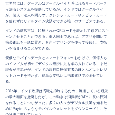
世界的には、グーグルはグーグルペイと呼ばれるサードパーテ
ィ決済システムを提供しているが、インドではグーグルペイ
が、個人・法人を問わず、クレジットカードやデビットカード
を使わずにリアルタイム決済ができる唯一のサービスである。
インドの商店主は、印刷されたQRコードを表示して顧客にスキ
ャンさせることができる。個人同士であれば、アプリを開いて
携帯電話を一緒に置き、音声ペアリングを使って接続し、支払
いを済ませることができる。
安価なモバイルデータとスマートフォンのおかげで、何億人も
のインド人が初めてデジタル経済に足を踏み入れている。まだ
現金が主流だが、インドの銀行口座保有者のほとんどはクレジ
ットカードを持たず、簡単な支払いは携帯電話で済ませてい
る。
2016年、インド政府は汚職を抑制するため、流通している通貨
の最大額面を撤廃したが、この動きは消費者がATMに長い行列
を作ることにつながった。多くの人々がデジタル決済を知るた
めにPaytmのようなモバイルウォレットをダウンロードし、そ
の利用に慣れていった。