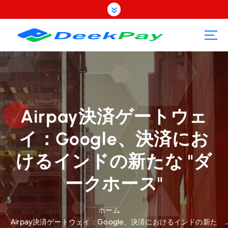
コ
ン
テ
ン
ツ
へ
ス
キ
ッ
プ
Airpay決済ゲートウェ
イ：Google、決済にお
けるインドの新たな "ダ
ークホース"
ホーム
Airpay決済ゲートウェイ：Google、決済におけるインドの新た