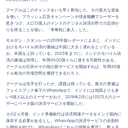
グーグルはこのチャンスをいち早く察知した。その莫大な資金
を使い、フラッシュ広告キャンペーンや現金報酬でユーザーを
惹きつけ、人口13億人のインドのデジタル決済分野での足掛か
りを得ることを狙い、「争奪戦に参入」した。
モルガン・スタンレーの2018年版レポートによると、インドに
おけるモバイル決済の価値は中国に大きく遅れをとっている
が、米国を上回っている。2023年までに、インドのモバイル決
済の価値は倍増し、年間4500億ドルに達する可能性がある。
グーグルが広告やその他の新サービスを開始すれば、年間45億
ドル相当の市場空間を獲得できるだろう。
グーグルは先手を打ったが、課題は残っている。最大の脅威は
フェイスブック傘下のWhatsAppで、インドには他国よりも多
い4億人以上のユーザーがおり、2018年2月には100万人のユー
ザーにベータ版の決済サービスを開始した。
その2ヵ月後、インド準備銀行は決済関連データをインド国内に
保存する必要があるとし、WhatsAppの決済サービスの全面的
な開始を妨げた。WhatsAppはこれらの規制を遵守し、数ヵ月