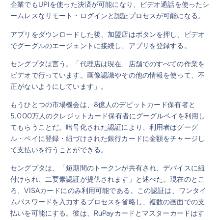
企業でもUPIを使った決済が可能になり、ビデオ通話を使ったシ
ームレスなリモート・ログインと認証プロセスが可能になる。
アプリをダウンロードした後、加盟店はボタンを押し、ビデオ
でグーグルのエージェントに接続し、アプリを登録する。
セングプタは言う。「代理店は現在、店舗でのすべての作業を
ビデオで行っています。画像認識やその他の情報を使って、不
正がないようにしています」。
もうひとつの市場機会は、8億人のデビットカード保有者と
5,000万人のクレジットカード保有者にグーグルペイを利用し
てもらうことだ。暗号化された認証により、利用者はグーグ
ル・ペイに登録・紐づけされた銀行カードに金額をチャージし
て支払いを行うことができる。
セングプタは、「短期間のトークンが共有され、デバイスに紐
付けられ、二要素認証が提供されます」と述べた。現在のとこ
ろ、VISAカードにのみ利用可能である。この認証は、ワンタイ
ムパスワードを入力するプロセスを省略し、複数の画面での支
払いを可能にする。彼は、RuPayカードとマスターカードはす