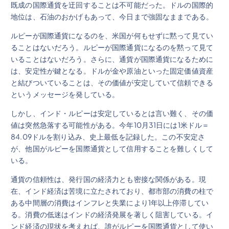
既成の国際通貨を迂回することは不可能だった。ドルの国際的
地位は、石油のおかげもあって、今日まで強固なままである。
ルピーが国際通貨になるのを、米国が何もせずに黙って見てい
ることはないだろう。ルピーが国際通貨になるのを黙って見て
いることはないだろう。さらに、通貨が国際通貨になるために
は、安定性が鍵となる。ドルが金や原油といった固定価値資産
と結びついていることは、その価値が安定していて信頼できる
というメッセージを発している。
しかし、インド・ルピーは安定しているとは言い難く、その価
値は突然急落する可能性がある。今年10月31日には1米ドル＝
84.09ドルを割り込み、史上最低を記録した。この不安定さ
が、他国がルピーを国際通貨として信用することを難しくして
いる。
通貨の信頼性は、発行国の経済力とも密接な関係がある。現
在、インド経済は苦境に立たされており、都市部の消費の柱で
ある中間層の消費はインフレと失業により1年以上停滞してい
る。消費の低迷はインドの経済発展を著しく阻害している。イ
ンド経済の現状を考えれば、誰がルピーを国際通貨として使い