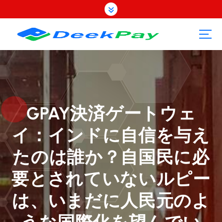
コ
ン
テ
ン
ツ
へ
ス
キ
ッ
プ
GPAY決済ゲートウェ
イ：インドに自信を与え
たのは誰か？自国民に必
要とされていないルピー
は、いまだに人民元のよ