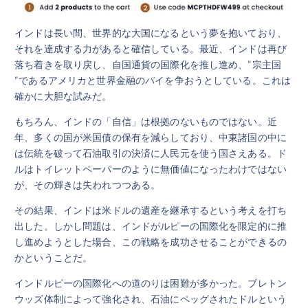
インドは長い間、世界的な大国になるという夢を抱いており、
それを達成する力があると確信している。最近、インドは再び
落ち着きを取り戻し、自国通貨の国際化を推し進め、"宗主国
"であるアメリカと世界金融のパイを争おうとしている。これは
確かに大胆な試みだ。
もちろん、インドの「自信」は根拠のないものではない。近
年、多くの国が米国債の保有を減らしており、中東諸国の中に
は伝統を破って石油取引の決済に人民元を使う国さえある。ド
ルはトイレットペーパーのように無価値になったわけではない
が、その輝きは失われつつある。
その結果、インドは米ドルの遺産を継承するという考えを打ち
出した。しかし問題は、インドがルピーの国際化を限定的に推
し進めようとした場合、この戦略を成功させることができるの
かということだ。
インドルピーの国際化への道のりは困難が多かった。ブレトン
ウッズ体制によって強化され、石油にペッグされたドルという