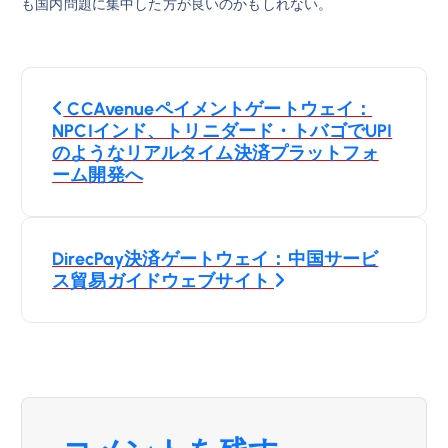
も国内問題に集中した方が良いのかもしれない。
投
CCAvenueペイメントゲートウェイ：
稿
NPCIインド、トリニダード・トバゴでUPI
のようなリアルタイム決済プラットフォ
ナ
ーム開発へ
ビ
DirecPay決済ゲートウェイ：中国サービ
ゲ
ス貿易ガイドウェブサイト
ー
シ
ョ