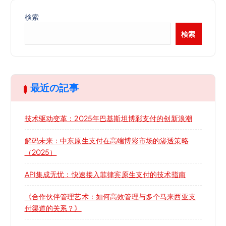
検索
検索
最近の記事
技术驱动变革：2025年巴基斯坦博彩支付的创新浪潮
解码未来：中东原生支付在高端博彩市场的渗透策略
（2025）
API集成无忧：快速接入菲律宾原生支付的技术指南
《合作伙伴管理艺术：如何高效管理与多个马来西亚支
付渠道的关系？》