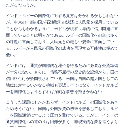
たがるだろうか。
インド・ルピーの国際化に対する見方は分かれるかもしれない
が、中東の一部の国が石油取引の決済に人民元を採用している
ことからもわかるように、米ドルが現在世界的に信用問題に直
面していることは明らかである。ルピーの国際化への道は多く
の課題に直面しており、人民元との厳しい競争に直面してい
る。ルピーが人民元の国際化の成功を再現する可能性は極めて
低い。
インドには、通貨が国際的な地位を得るために必要な外貨準備
が十分にない。さらに、債務不履行の歴史的な記録から、国の
信用格付けが疑問視されている。米国は自国の超大国としての
地位に対するいかなる挑戦も容認しそうになく、インドがルピ
ーを国際化しようとすれば深刻な事態を招きかねない。
こうした課題にもかかわらず、インドはルピーの国際化をあき
らめそうにない。同国は外国投資の誘致を懸念しており、ルピ
ーを国際通貨にするよう圧力を受けている。しかし、インドの
通貨国際化への道のりは困難が多く、非現実的な夢を追うより