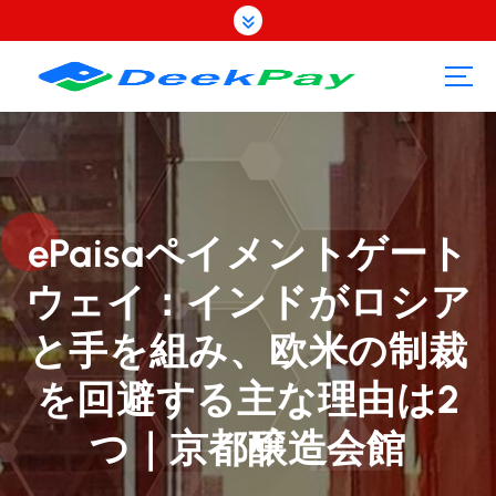
コ
ン
テ
ン
ツ
へ
ス
キ
ッ
プ
ePaisaペイメントゲート
ウェイ：インドがロシア
と手を組み、欧米の制裁
を回避する主な理由は2
つ｜京都醸造会館