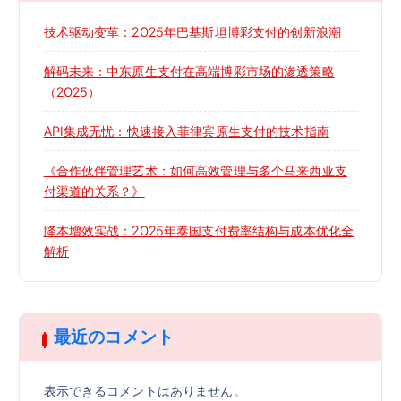
技术驱动变革：2025年巴基斯坦博彩支付的创新浪潮
解码未来：中东原生支付在高端博彩市场的渗透策略
（2025）
API集成无忧：快速接入菲律宾原生支付的技术指南
《合作伙伴管理艺术：如何高效管理与多个马来西亚支
付渠道的关系？》
降本增效实战：2025年泰国支付费率结构与成本优化全
解析
最近のコメント
表示できるコメントはありません。