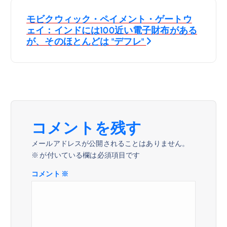
ナ
モビクウィック・ペイメント・ゲートウ
ビ
ェイ：インドには100近い電子財布がある
が、そのほとんどは "デフレ"
ゲ
ー
シ
ョ
コメントを残す
メールアドレスが公開されることはありません。
ン
※
が付いている欄は必須項目です
コメント
※