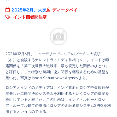
2025年2月、火災
ディークペイ
インド四者間決済
2021年12月6日、ニューデリーでロシアのプーチン大統領
（右）と会談するナレンドラ・モディ首相（左）。インドは印
露関係を「第二次世界大戦以来、最も安定した関係のひとつ」
と評価し、この特別な時期に協力関係を継続するための基盤を
築いた。写真はJane's Xinhua News Agencyより。
ロシアとインドのメディアは、インド政府がロシア中央銀行が
開発した二国間決済システムを利用するというロシアの提案を
検討していると報じた。この計画は、インド・ルピーとロシ
ア・ルーブル建ての決済にロシアの金融通信システムSPFSを利
用するというものである。