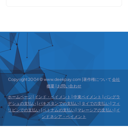
Copyright 2004 © www.deekpay.com |著作権について
会社
概要
|
お問い合わせ
ホームページ
|
インド・ペイメント
|
中東ペイメント
|
バングラ
デシュの支払い
|
パキスタンでの支払い
|
タイでの支払い
|
フィ
リピンでの支払い
|
ベトナムの支払い
|
マレーシアの支払い
|
イ
ンドネシア・ペイメント