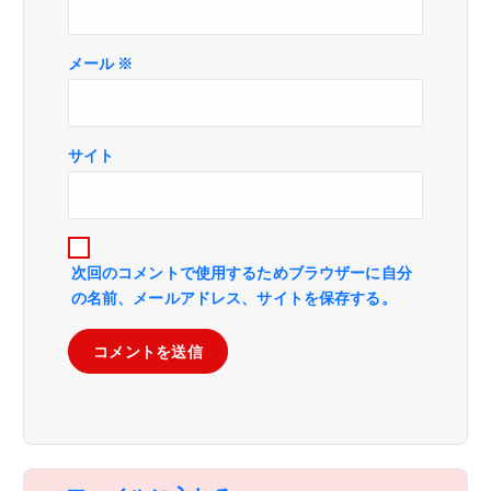
メール
※
サイト
次回のコメントで使用するためブラウザーに自分
の名前、メールアドレス、サイトを保存する。