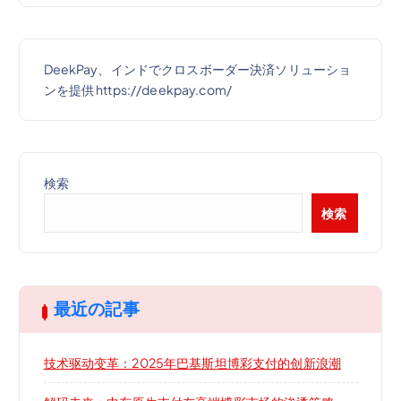
DeekPay、インドでクロスボーダー決済ソリューショ
ンを提供 https://deekpay.com/
検索
検索
最近の記事
技术驱动变革：2025年巴基斯坦博彩支付的创新浪潮