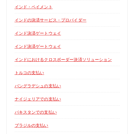
インド・ペイメント
インドの決済サービス・プロバイダー
インド決済ゲートウェイ
インド決済ゲートウェイ
インドにおけるクロスボーダー決済ソリューション
トルコの支払い
バングラデシュの支払い
ナイジェリアでの支払い
パキスタンでの支払い
ブラジルの支払い