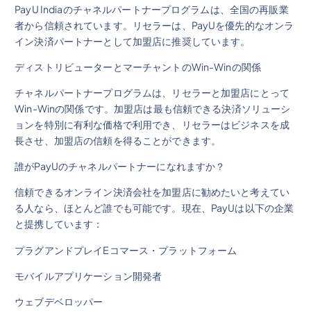
PayU Indiaのチャネルパートナープログラムは、全国の再販業
者から信頼されています。リセラーは、PayUを優先的なオンラ
イン決済パートナーとして加盟店に推奨しています。
ディストリビューターとマーチャントのWin-Winの関係
チャネルパートナープログラムは、リセラーと加盟店にとって
Win-Winの関係です。加盟店は最も信頼できる決済ソリューシ
ョンを特別に有利な価格で利用でき、リセラーはビジネスを成
長させ、加盟店の信頼を得ることができます。
誰がPayUのチャネルパートナーになれますか？
信頼できるオンライン決済会社を加盟店に勧めたいと考えてい
る人なら、ほとんど誰でも可能です。現在、PayUは以下の企業
と提携しています：
プラグアンドプレイEコマース・プラットフォーム
モバイルアプリケーション開発者
ウェブデベロッパー