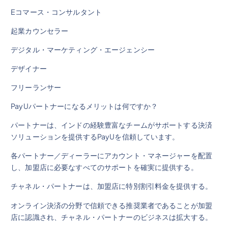
Eコマース・コンサルタント
起業カウンセラー
デジタル・マーケティング・エージェンシー
デザイナー
フリーランサー
PayUパートナーになるメリットは何ですか？
パートナーは、インドの経験豊富なチームがサポートする決済
ソリューションを提供するPayUを信頼しています。
各パートナー／ディーラーにアカウント・マネージャーを配置
し、加盟店に必要なすべてのサポートを確実に提供する。
チャネル・パートナーは、加盟店に特別割引料金を提供する。
オンライン決済の分野で信頼できる推奨業者であることが加盟
店に認識され、チャネル・パートナーのビジネスは拡大する。