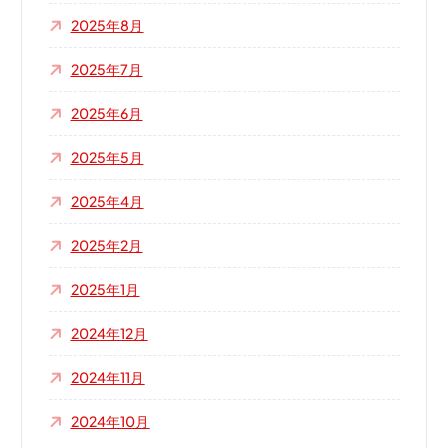
2025年8月
2025年7月
2025年6月
2025年5月
2025年4月
2025年2月
2025年1月
2024年12月
2024年11月
2024年10月