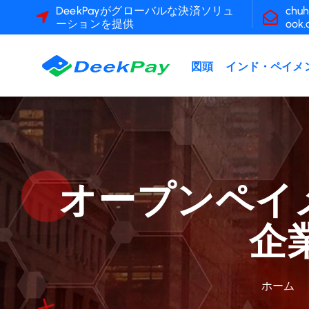
コ
DeekPayがグローバルな決済ソリュ
chuh
ーションを提供
ook
ン
テ
ン
図頭
インド・ペイメ
ツ
へ
ス
キ
ッ
プ
オープンペイ
企
ホーム