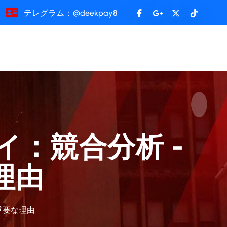
テレグラム：@deekpay8
：競合分析 -
理由
重要な理由