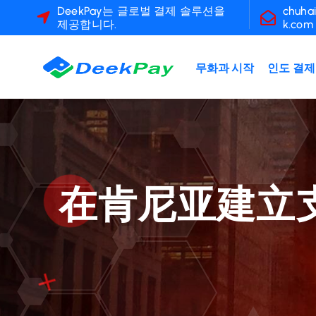
콘
DeekPay는 글로벌 결제 솔루션을
chuha
제공합니다.
k.com
텐
츠
로
무화과 시작
인도 결제
건
너
뛰
기
在肯尼亚建立