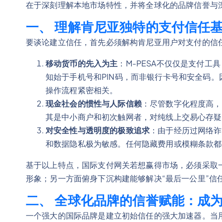
在于深刻理解本地市场特性，并将全球化的品牌信誉与
一、 理解肯尼亚独特的支付信任
要谈论建立信任，首先必须解构肯尼亚用户对支付的信
移动货币的先入为主
：M-PESA不仅仅是支付
知始于手机号和PIN码，而非银行卡号和安全码。
操作流程紧密相关。
现金社会的惯性与人际信赖
：尽管数字化程度高，
其是中小商户和初次触网者，对纯线上交易心存疑
对安全性与透明度的极致追求
：由于经历过网络诈
和数据隐私极为敏感。任何隐藏费用或模糊条款都
基于以上特点，国际支付网关若想赢得市场，必须采取一
形象；另一方面俯身下沉构建能够解决“最后一公里”信
二、 全球化品牌的信誉赋能：成为
一个强大的国际品牌是建立初始信任的强大加速器。当