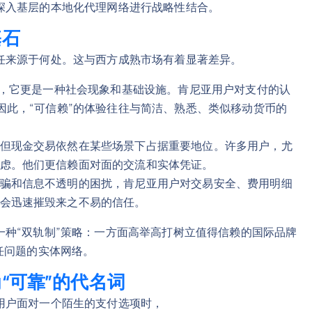
深入基层的本地化代理网络进行战略性结合。
基石
任来源于何处。这与西方成熟市场有着显著差异。
工具，它更是一种社会现象和基础设施。肯尼亚用户对支付的认
因此，“可信赖”的体验往往与简洁、熟悉、类似移动货币的
但现金交易依然在某些场景下占据重要地位。许多用户，尤
虑。他们更信赖面对面的交流和实体凭证。
骗和信息不透明的困扰，肯尼亚用户对交易安全、费用明细
会迅速摧毁来之不易的信任。
种“双轨制”策略：一方面高举高打树立值得信赖的国际品牌
任问题的实体网络。
“可靠”的代名词
用户面对一个陌生的支付选项时，