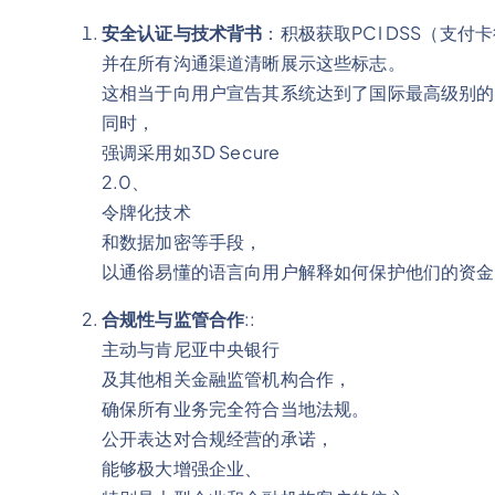
安全认证与技术背书
：积极获取PCI DSS（支
并在所有沟通渠道清晰展示这些标志。
这相当于向用户宣告其系统达到了国际最高级别的
同时，
强调采用如3D Secure
2.0、
令牌化技术
和数据加密等手段，
以通俗易懂的语言向用户解释如何保护他们的资金
合规性与监管合作
::
主动与肯尼亚中央银行
及其他相关金融监管机构合作，
确保所有业务完全符合当地法规。
公开表达对合规经营的承诺，
能够极大增强企业、