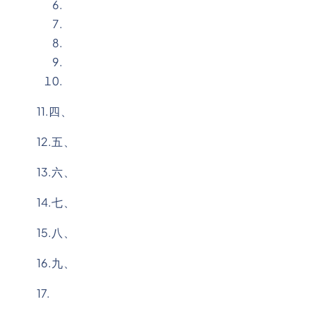
11.四、
12.五、
13.六、
14.七、
15.八、
16.九、
17.