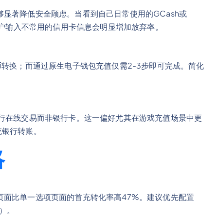
显著降低安全顾虑。当看到自己日常使用的GCash或
用户输入不常用的信用卡信息会明显增加放弃率。
币转换；而通过原生电子钱包充值仅需2-3步即可完成。简化
进行在线交易而非银行卡。这一偏好尤其在游戏充值场景中更
统银行转账。
略
页面比单一选项页面的首充转化率高47%。建议优先配置
I）。