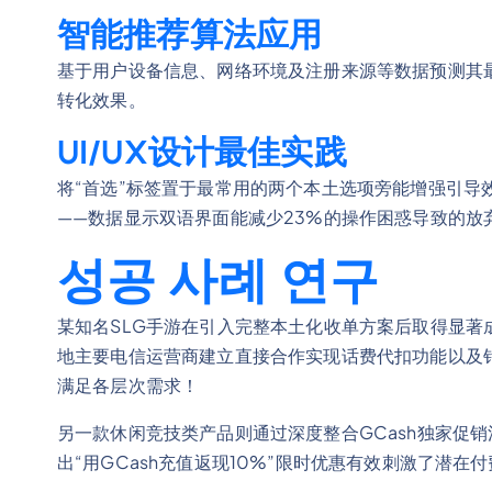
智能推荐算法应用
基于用户设备信息、网络环境及注册来源等数据预测其
转化效果。
UI/UX设计最佳实践
将“首选”标签置于最常用的两个本土选项旁能增强引导
——数据显示双语界面能减少23%的操作困惑导致的放
성공 사례 연구
某知名SLG手游在引入完整本土化收单方案后取得显
地主要电信运营商建立直接合作实现话费代扣功能以及
满足各层次需求！
另一款休闲竞技类产品则通过深度整合GCash独家促
出“用GCash充值返现10%”限时优惠有效刺激了潜在