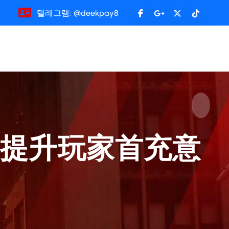
텔레그램: @deekpay8
幅提升玩家首充意