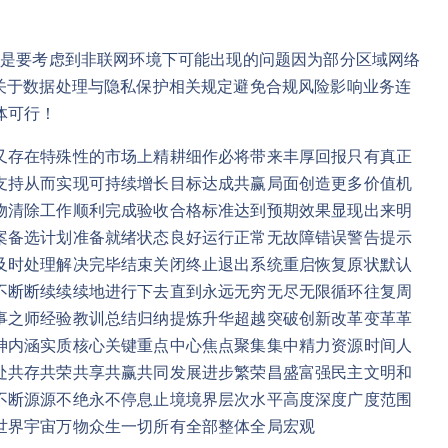
别是要考虑到非联网环境下可能出现的问题因为部分区域网络
关于数据处理与隐私保护相关规定避免合规风险影响业务连
体可行！
又存在特殊性的市场上精耕细作必将带来丰厚回报只有真正
支持从而实现可持续增长目标达成共赢局面创造更多价值机
物清除工作顺利完成验收合格标准达到预期效果显现出来明
案备选计划准备就绪状态良好运行正常无故障错误警告提示
及时处理解决完毕结束关闭终止退出系统重启恢复原状默认
不断断续续续地进行下去直到永远无穷无尽无限循环往复周
事之师经验教训总结归纳提炼升华超越突破创新改革变革革
神内涵实质核心关键重点中心焦点聚集集中精力资源时间人
处共存共荣共享共赢共同发展进步繁荣昌盛富强民主文明和
不断源源不绝永不停息止境境界层次水平高度深度广度范围
世界宇宙万物众生一切所有全部整体全局宏观