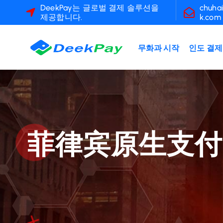
콘
DeekPay는 글로벌 결제 솔루션을
chuha
제공합니다.
k.com
텐
츠
로
무화과 시작
인도 결제
건
너
뛰
기
菲律宾原生支付