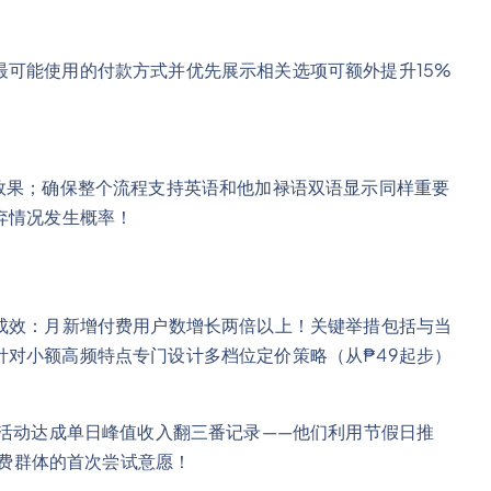
最可能使用的付款方式并优先展示相关选项可额外提升15%
效果；确保整个流程支持英语和他加禄语双语显示同样重要
弃情况发生概率！
著成效：月新增付费用户数增长两倍以上！关键举措包括与当
针对小额高频特点专门设计多档位定价策略（从₱49起步）
销活动达成单日峰值收入翻三番记录——他们利用节假日推
付费群体的首次尝试意愿！