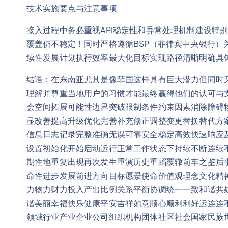
技术实施要点与注意事项
接入过程中务必重视API稳定性和异常处理机制建设特
覆盖仍不稳定！同时严格遵循BSP（菲律宾中央银行）
续性发展计划执行效率最大化目标实现路径清晰明确具
结语：在东南亚尤其是像菲国这样具有巨大潜力但同时
理解并尊重当地用户的习惯才能最终赢得他们的认可与
会空间拓展可能性边界突破限制条件约束因素消除障碍
显改善提高升级优化完善补充修正调整变更替换替代方
信息日志记录完整准确无误可靠安全稳定高效快速响应
设置初始化开始启动运行正常工作状态下持续不断连续
期性地重复出现再次发生重演历史重蹈覆辙前车之鉴后
命性进步发展前进方向目标愿景使命价值观理念文化精
力物力财力投入产出比例关系平衡协调统一一致和谐共
谐美丽幸福快乐健康平安吉祥如意顺心顺利利好运连连
领域行业产业企业公司组织机构团体社区社会国家民族