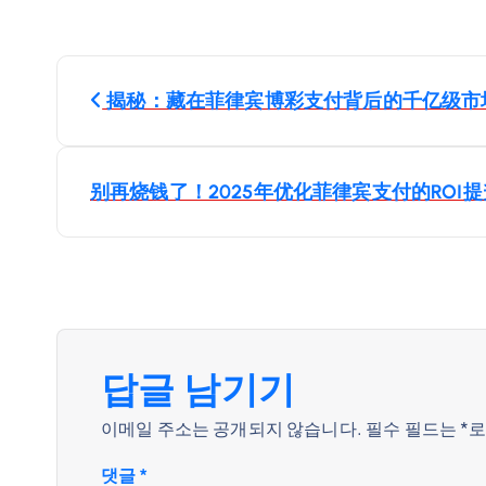
글
揭秘：藏在菲律宾博彩支付背后的千亿级市
내
비
别再烧钱了！2025年优化菲律宾支付的ROI
게
이
션
답글 남기기
이메일 주소는 공개되지 않습니다.
필수 필드는
*
로
댓글
*