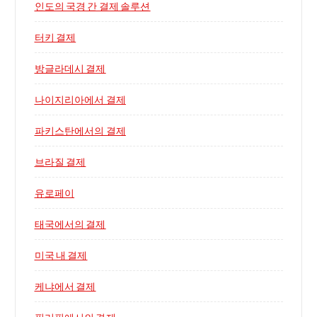
인도의 국경 간 결제 솔루션
터키 결제
방글라데시 결제
나이지리아에서 결제
파키스탄에서의 결제
브라질 결제
유로페이
태국에서의 결제
미국 내 결제
케냐에서 결제