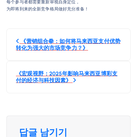
每个参与者都需要重新审视自身定位，
为即将到来的全新竞争格局做好充分准备！
글
《营销组合拳：如何将马来西亚支付优势
내
转化为强大的市场竞争力？》
비
《宏观视野：2025年影响马来西亚博彩支
게
付的经济与科技因素》
이
션
답글 남기기