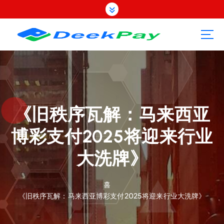
콘
텐
츠
로
건
너
뛰
기
《旧秩序瓦解：马来西亚
博彩支付2025将迎来行业
大洗牌》
홈
《旧秩序瓦解：马来西亚博彩支付2025将迎来行业大洗牌》