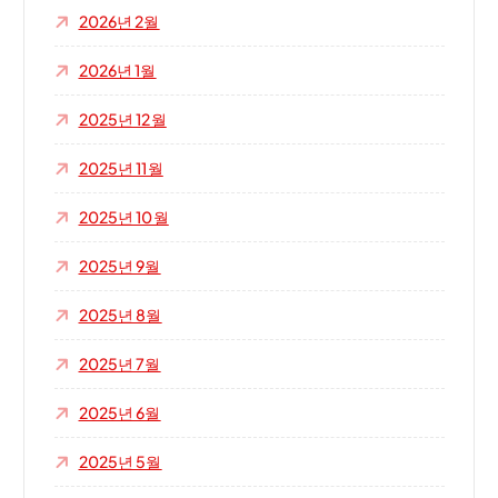
2026년 2월
2026년 1월
2025년 12월
2025년 11월
2025년 10월
2025년 9월
2025년 8월
2025년 7월
2025년 6월
2025년 5월