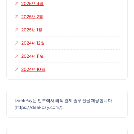
2025년 4월
2025년 2월
2025년 1월
2024년 12월
2024년 11월
2024년 10월
DeekPay는 인도에서 해외 결제 솔루션을 제공합니다
(https://deekpay.com/).