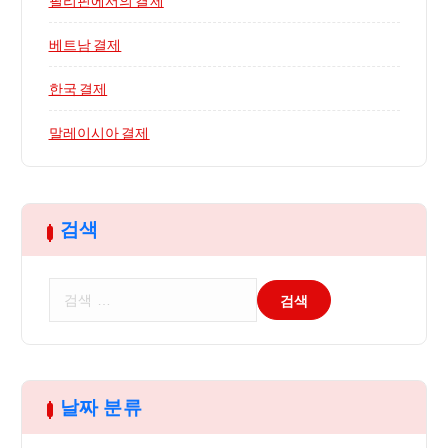
필리핀에서의 결제
베트남 결제
한국 결제
말레이시아 결제
검색
검
색
:
날짜 분류