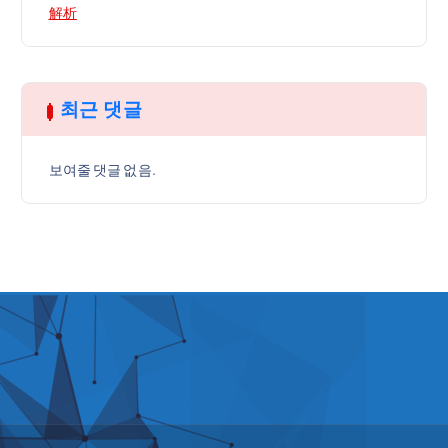
解析
최근 댓글
보여줄 댓글 없음.