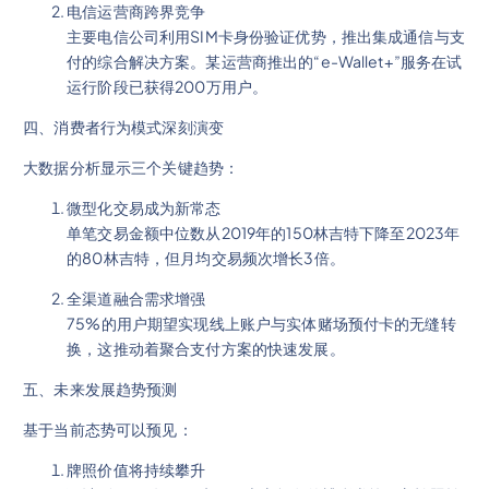
电信运营商跨界竞争
主要电信公司利用SIM卡身份验证优势，推出集成通信与支
付的综合解决方案。某运营商推出的“e-Wallet+”服务在试
运行阶段已获得200万用户。
四、消费者行为模式深刻演变
大数据分析显示三个关键趋势：
微型化交易成为新常态
单笔交易金额中位数从2019年的150林吉特下降至2023年
的80林吉特，但月均交易频次增长3倍。
全渠道融合需求增强
75%的用户期望实现线上账户与实体赌场预付卡的无缝转
换，这推动着聚合支付方案的快速发展。
五、未来发展趋势预测
基于当前态势可以预见：
牌照价值将持续攀升