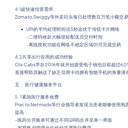
4.1超快速结算需求
Zomato,Swiggy等外卖巨头每日处理数百万笔小额
UPI的平均处理时间仅5秒远优于传统卡片网络
-二维码收款大幅缩短配送员交付时间
-离线授权功能在网络不稳定区域仍可完成交易
4.2共享出行应用的成功经验
Ola Cabs早在2016年就开始接受电子钱包目前超过60%
直接帮助其触达了缺乏信用卡但拥有智能手机的海量潜在
五 、医疗健康服务平台
5 .1紧急医疗服务收费
Practo,Netmeds等行业领导者发现当患者能够
提高 :
–医药分开账单可通过不同QR码合并至单一界面
–家庭账户管理允许代付亲属医疗费用