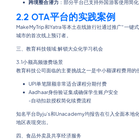
跨境整合潜力
：部分平台已支持外国游客使用简化版
2.2 OTA平台的实践案例
MakeMyTrip和Yatra等本土在线旅行社通过推广
城市的首次线上预订者。
三、教育科技领域:解锁大众化学习机会
3.1小额高频缴费场景
教育科技公司面临的主要挑战之一是中小额课程费用的便
UPI单笔限额非常适合课程分期付费
Aadhaar身份验证集成确保学生账户安全
-自动扣款授权简化续费流程
知名平台Byju’s和Unacademy均报告在引入全
地区表现突出。
四、食品外卖及共享经济服务