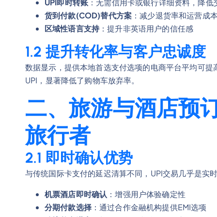
UPI即时转账
：无需信用卡或银行详细资料，降低
货到付款(COD)替代方案
：减少退货率和运营成
区域性语言支持
：提升非英语用户的信任感
1.2 提升转化率与客户忠诚度
数据显示，提供本地首选支付选项的电商平台平均可提高15-25
UPI，显著降低了购物车放弃率。
二、旅游与酒店预
旅行者
2.1 即时确认优势
与传统国际卡支付的延迟清算不同，UPI交易几乎是实
机票酒店即时确认
：增强用户体验确定性
分期付款选择
：通过合作金融机构提供EMI选项