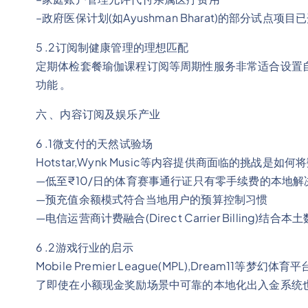
–政府医保计划(如Ayushman Bharat)的部分试点项目
5 .2订阅制健康管理的理想匹配
定期体检套餐瑜伽课程订阅等周期性服务非常适合设置
功能 。
六 、内容订阅及娱乐产业
6 .1微支付的天然试验场
Hotstar,Wynk Music等内容提供商面临的挑战是如
—低至₹10/日的体育赛事通行证只有零手续费的本地
—预充值余额模式符合当地用户的预算控制习惯
—电信运营商计费融合(Direct Carrier Billing
6 .2游戏行业的启示
Mobile Premier League(MPL),Dream11
了即使在小额现金奖励场景中可靠的本地化出入金系统