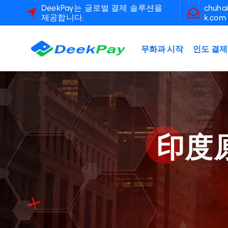
콘
DeekPay는 글로벌 결제 솔루션을
chuha
제공합니다.
k.com
텐
츠
로
무화과 시작
인도 결제
건
너
뛰
기
印度