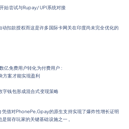
已开始尝试与Rupay/ UPI系统对接
自动扣款授权而这是许多国际卡网关在印度尚未完全优化的
何将数亿免费用户转化为付费用户 :
解决方案才能实现盈利
)结合本土数字钱包形成混合式变现策略
等梦幻体育平台凭借对PhonePe,Gpay的原生支持实现了爆炸性增长证明
也是留存玩家的关键基础设施之一 。