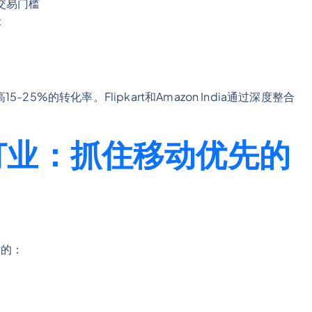
交易门槛
本
%的转化率。Flipkart和Amazon India通过深度整合
订业：抓住移动优先的
时的：