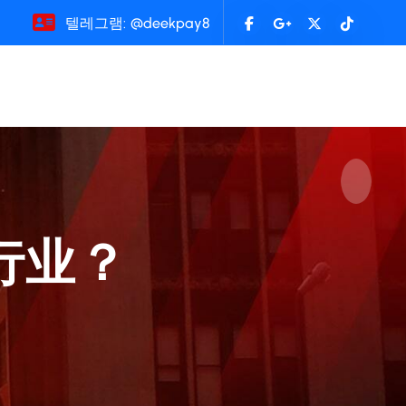
텔레그램: @deekpay8
行业？